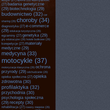
apteka
(26)
badania genetyczne
(27)
(29)
biotechnologia
(29)
budownictwo
(32)
car
choroby
(34)
sharing
(26)
e-commerce
diagnostyka
(27)
(29)
edukacja turystyczna
(26)
genetyka
(29)
egzaminy
(27)
gry edukacyjne
(26)
hotele butikowe
(26)
materiały
korepetycje
(27)
medyczne
(29)
medycyna
(33)
motocykle
(37)
ochrona
motoryzacja klasyczna
(26)
przyrody
(29)
odchudzanie
(26)
opieka
opieka społeczna
(27)
zdrowotna
(30)
profilaktyka
(32)
przychodnia
(30)
psychologia społeczna
recepty
(30)
(29)
rehabilitacja
(27)
rowery miejskie
(26)