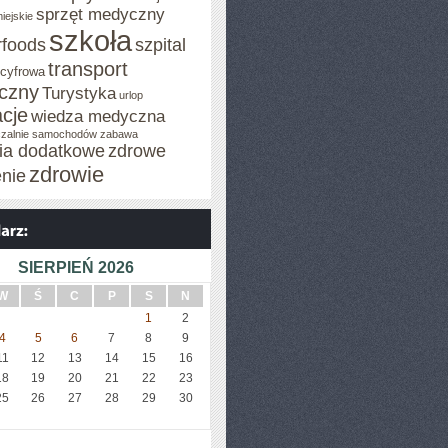
sprzęt medyczny
iejskie
szkoła
rfoods
szpital
transport
 cyfrowa
iczny
Turystyka
urlop
cje
wiedza medyczna
zalnie samochodów
zabawa
cia dodatkowe
zdrowe
zdrowie
enie
SIERPIEŃ 2026
W
Ś
C
P
S
N
CH
1
2
4
5
6
7
8
9
11
12
13
14
15
16
18
19
20
21
22
23
25
26
27
28
29
30