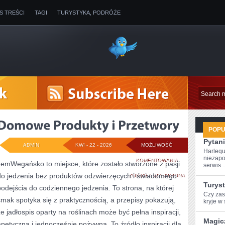
IS TREŚCI
TAGI
TURYSTYKA, PODRÓŻE
POP
Pytani
ADMIN
KWI - 22 - 2026
MOŻLIWOŚĆ
Harlequ
niezapo
DOMOWE
KOMENTOWANIA
JemWegańsko to miejsce, które zostało stworzone z pasji
serwis ..
do jedzenia bez produktów odzwierzęcych i świadomego
PRODUKTY
ZOSTAŁA WYŁĄCZONA
Turys
podejścia do codziennego jedzenia. To strona, na której
I
Czy zast
smak spotyka się z praktycznością, a przepisy pokazują,
⁤kryje w 
PRZETWORY
że jadłospis oparty na roślinach może być pełna inspiracji,
Magic
apetyczna i jednocześnie pożywna. To źródło inspiracji dla