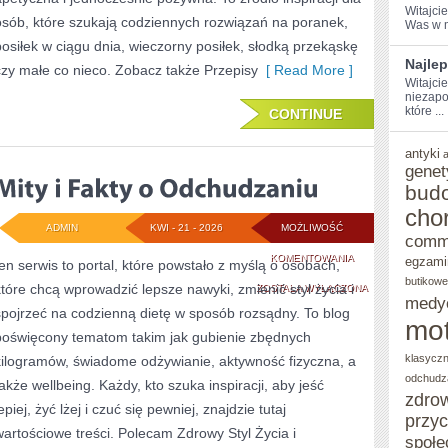
Witajci
osób, które szukają codziennych rozwiązań na poranek,
Was w m
posiłek w ciągu dnia, wieczorny posiłek, słodką przekąskę
Najlep
czy małe co nieco. Zobacz także Przepisy
[ Read More ]
Witajci
niezapo
które ...
CONTINUE
antyki
genet
bud
cho
ADMIN
KWI - 21 - 2026
MOŻLIWOŚĆ
comm
MITY
KOMENTOWANIA
egzami
ten serwis to portal, które powstało z myślą o osobach,
butikowe
które chcą wprowadzić lepsze nawyki, zmienić styl życia i
I
ZOSTAŁA WYŁĄCZONA
medy
spojrzeć na codzienną dietę w sposób rozsądny. To blog
FAKTY
mot
poświęcony tematom takim jak gubienie zbędnych
O
klasycz
kilogramów, świadome odżywianie, aktywność fizyczna, a
ODCHUDZANIU
odchudz
także wellbeing. Każdy, kto szuka inspiracji, aby jeść
zdro
epiej, żyć lżej i czuć się pewniej, znajdzie tutaj
przy
wartościowe treści. Polecam Zdrowy Styl Życia i
społe