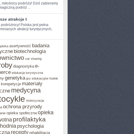
e, miłośnicy podróży! Dziś zabieramy
agiczną podróż ...
sze atrakcje t
e podróżnicy! Polska jest pełna
mnianych atrakcji turystycznych,
badania
asertywność
apteka
yczne
biotechnologia
ownictwo
car sharing
roby
e-
diagnostyka
erce
edukacja turystyczna
genetyka
ny
gry edukacyjne
hotele
materiały
korepetycje
medycyna
czne
ocykle
motoryzacja
ochrona przyrody
na
opieka
opieka społeczna
anie
profilaktyka
wotna
chodnia
psychologia
recepty
czna
rehabilitacja