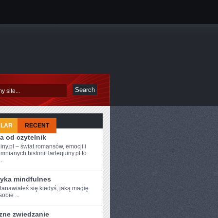
ULAR
RECENT
a od czytelnik
iny.pl – świat romansów, emocji i
mnianych historiiHarlequiny.pl to
.
tyka mindfulnes
anawiałeś‍ się kiedyś,‍ jaką magię
sobie ...
zne zwiedzanie