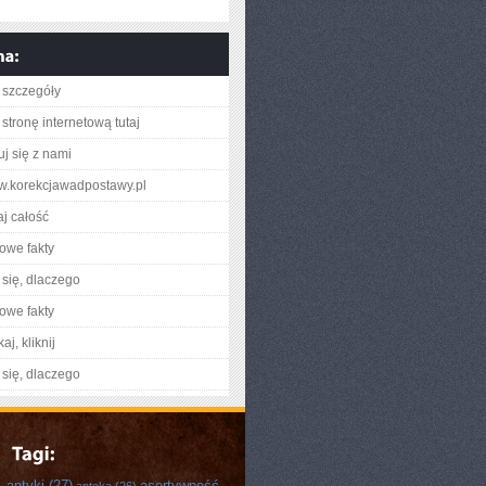
 szczegóły
stronę internetową tutaj
uj się z nami
ww.korekcjawadpostawy.pl
aj całość
owe fakty
się, dlaczego
owe fakty
aj, kliknij
się, dlaczego
antyki
(27)
asertywność