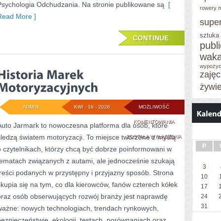
Psychologia Odchudzania. Na stronie publikowane są
[
rowery m
Read More ]
supe
sztuka
CONTINUE
publ
waka
wypożyc
zaję
żywi
ADMIN
KWI - 19 - 2026
MOŻLIWOŚĆ
HISTORIA
KOMENTOWANIA
Auto Jarmark to nowoczesna platforma dla osób, które
śledzą światem motoryzacji. To miejsce tworzone z myślą
MAREK
ZOSTAŁA WYŁĄCZONA
P
o czytelnikach, którzy chcą być dobrze poinformowani w
MOTORYZACYJNY
tematach związanych z autami, ale jednocześnie szukają
3
treści podanych w przystępny i przyjazny sposób. Strona
10
skupia się na tym, co dla kierowców, fanów czterech kółek
17
oraz osób obserwujących rozwój branży jest naprawdę
24
31
ważne: nowych technologiach, trendach rynkowych,
bezpieczeństwie, ekologii, testach, porównaniach oraz