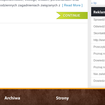
« lip
codziennych zagadnieniach związanych z
[ Read More ]
CONTINUE
Sprawdź
Odwiedź 
Skontakt
http://w
Przeczyt
Poznaj n
Dowiedz 
Poznaj n
Nie zwlek
Dowiedz 