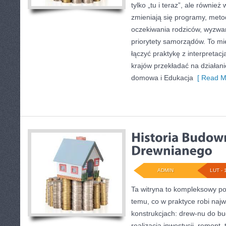
tylko „tu i teraz”, ale również
zmieniają się programy, meto
oczekiwania rodziców, wyzwan
priorytety samorządów. To mi
łączyć praktykę z interpretacj
krajów przekładać na działan
domowa i Edukacja
[ Read M
ADMIN
LUT - 
Ta witryna to kompleksowy p
temu, co w praktyce robi naj
konstrukcjach: drew-nu do bud
realizacja inwestycji, remont,