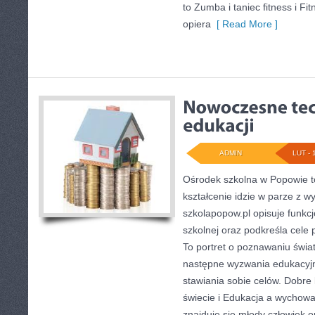
to Zumba i taniec fitness i Fit
opiera
[ Read More ]
ADMIN
LUT - 
Ośrodek szkolna w Popowie t
kształcenie idzie w parze z 
szkolapopow.pl opisuje funkc
szkolnej oraz podkreśla cele
To portret o poznawaniu świa
następne wyzwania edukacyjn
stawiania sobie celów. Dobre
świecie i Edukacja a wychow
znajduje się młody człowiek 