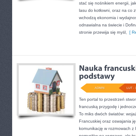
stać się nośnikiem energii, ja
lasu do kotłowni, oraz na co
wchodzą ekonomia i wydajnoś
odnawialna na świecie i Dofin
stronie przewija się myśl,
[ Re
ADMIN
LUT - 
Ten portal to przestrzeń stwo
francuską przygodę i jednocz
To miks dwóch światów: woja
Francuskiej oraz oswajania ję
komunikację w rozmowach z lo
pomysłów na wyprawę, ale te