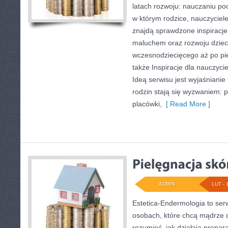
latach rozwoju: nauczaniu po
w którym rodzice, nauczyciele
znajdą sprawdzone inspiracje
maluchem oraz rozwoju dziec
wczesnodziecięcego aż po pie
także Inspiracje dla nauczyciel
Ideą serwisu jest wyjaśnianie
rodzin stają się wyzwaniem: 
placówki,
[ Read More ]
ADMIN
LUT - 
Estetica-Endermologia to ser
osobach, które chcą mądrze d
rozumieć, jak działają prepar