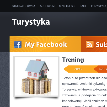
STRONA GŁÓWNA
ARCHIWUM
SPIS TREŚCI
TAGI
TURYSTYKA
ADMIN
LUT - 
12ton.pl to przestrzeń dla os
sprawność, zmienić sylwetkę o
To serwis, w którym aktywność
zdrowiem, a podejście do cel
konsekwencji. Jeśli szukasz 
uporządkować swoje nawyki, tu