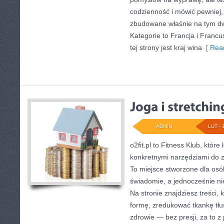
codzienność i mówić pewniej, t
zbudowane właśnie na tym d
Kategorie to Francja i Franc
tej strony jest kraj wina
[ Read
ADMIN
LUT - 
o2fit.pl to Fitness Klub, któr
konkretnymi narzędziami do zm
To miejsce stworzone dla osób
świadomie, a jednocześnie nie
Na stronie znajdziesz treści
formę, zredukować tkankę tł
zdrowie — bez presji, za to 