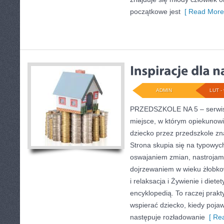
początkowe jest
[ Read More
ADMIN
LUT - 
PRZEDSZKOLE NA 5 – serwis 
miejsce, w którym opiekunowi
dziecko przez przedszkole zn
Strona skupia się na typowy
oswajaniem zmian, nastrojami
dojrzewaniem w wieku żłobk
i relaksacja i Żywienie i diete
encyklopedią. To raczej prakt
wspierać dziecko, kiedy poja
następuje rozładowanie
[ Rea