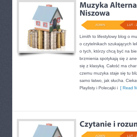
ADMIN
LUT - 
Limith to lifestylowy blog o m
o czytelnikach szukających le
o tych, którzy chcą być na bi
brzmienia spotykają się z an
się z klasyką. Całość ma char
czemu muzyka staje się tu bliż
samo łatwo, jak słucha. Cieka
Playlisty i Polecajki i
[ Read M
ADMIN
LUT - 