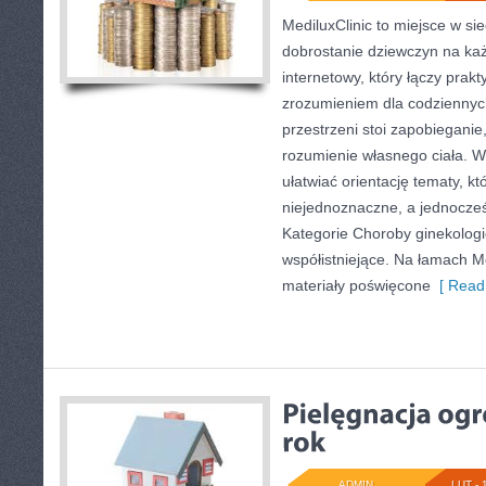
MediluxClinic to miejsce w si
dobrostanie dziewczyn na każ
internetowy, który łączy prak
zrozumieniem dla codziennyc
przestrzeni stoi zapobiegani
rozumienie własnego ciała. W
ułatwiać orientację tematy, k
niejednoznaczne, a jednocześ
Kategorie Choroby ginekologi
współistniejące. Na łamach Me
materiały poświęcone
[ Read
ADMIN
LUT - 