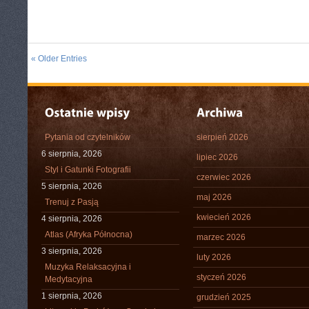
« Older Entries
Pytania od czytelników
sierpień 2026
6 sierpnia, 2026
lipiec 2026
Styl i Gatunki Fotografii
czerwiec 2026
5 sierpnia, 2026
maj 2026
Trenuj z Pasją
kwiecień 2026
4 sierpnia, 2026
Atlas (Afryka Północna)
marzec 2026
3 sierpnia, 2026
luty 2026
Muzyka Relaksacyjna i
styczeń 2026
Medytacyjna
1 sierpnia, 2026
grudzień 2025