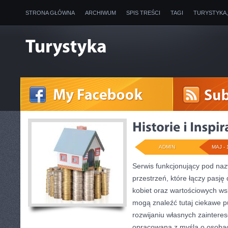
STRONA GŁÓWNA
ARCHIWUM
SPIS TREŚCI
TAGI
TURYSTYKA
ADMIN
MAJ - 
Serwis funkcjonujący pod na
przestrzeń, które łączy pasję d
kobiet oraz wartościowych w
mogą znaleźć tutaj ciekawe pu
rozwijaniu własnych zaintere
opracowana z myślą o osobac