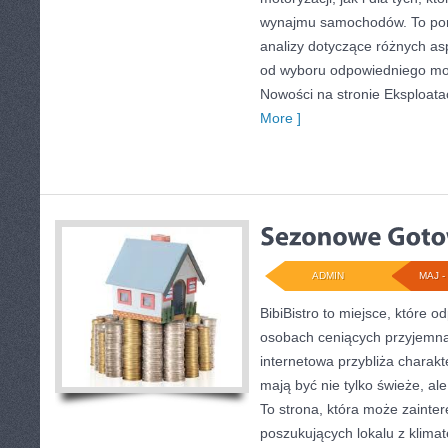
wynajmu samochodów. To por
analizy dotyczące różnych as
od wyboru odpowiedniego mod
Nowości na stronie Eksploata
More ]
ADMIN
MAJ - 
BibiBistro to miejsce, które 
osobach ceniących przyjemną
internetowa przybliża charakt
mają być nie tylko świeże, a
To strona, która może zainte
poszukujących lokalu z klim