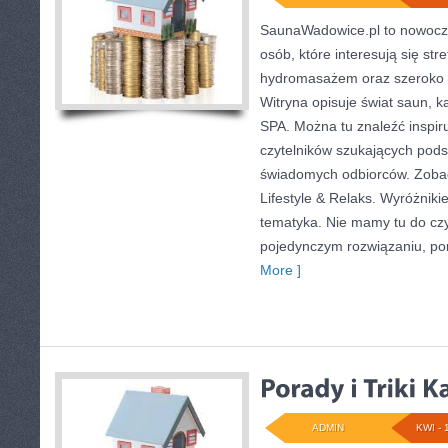
SaunaWadowice.pl to nowocze
osób, które interesują się st
hydromasażem oraz szeroko 
Witryna opisuje świat saun, 
SPA. Można tu znaleźć inspiru
czytelników szukających podst
świadomych odbiorców. Zobacz
Lifestyle & Relaks. Wyróżnikie
tematyka. Nie mamy tu do cz
pojedynczym rozwiązaniu, po
More ]
ADMIN
KWI - 