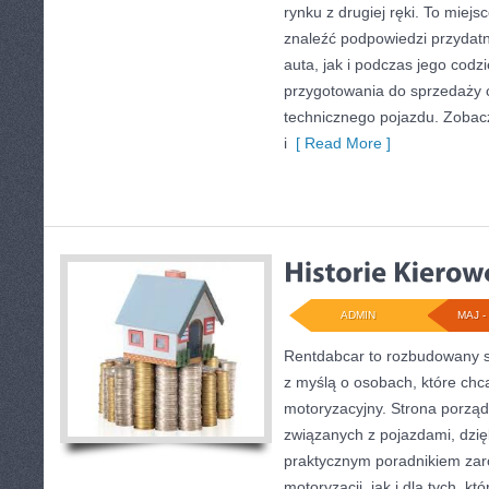
rynku z drugiej ręki. To miejs
znaleźć podpowiedzi przyda
auta, jak i podczas jego cod
przygotowania do sprzedaży 
technicznego pojazdu. Zobac
i
[ Read More ]
ADMIN
MAJ - 
Rentdabcar to rozbudowany s
z myślą o osobach, które chcą
motoryzacyjny. Strona porzą
związanych z pojazdami, dzi
praktycznym poradnikiem zar
motoryzacji, jak i dla tych, k