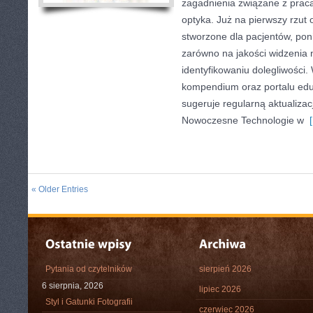
zagadnienia związane z pracą 
optyka. Już na pierwszy rzut o
stworzone dla pacjentów, poni
zarówno na jakości widzenia n
identyfikowaniu dolegliwości. 
kompendium oraz portalu eduk
sugeruje regularną aktualizac
Nowoczesne Technologie w
[
« Older Entries
Pytania od czytelników
sierpień 2026
6 sierpnia, 2026
lipiec 2026
Styl i Gatunki Fotografii
czerwiec 2026