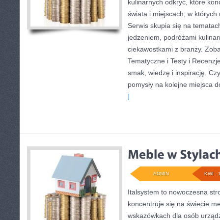
kulinarnych odkryć, które kon
świata i miejscach, w któryc
Serwis skupia się na tematac
jedzeniem, podróżami kulinarn
ciekawostkami z branży. Zoba
Tematyczne i Testy i Recenzje
smak, wiedzę i inspirację. Czyt
pomysły na kolejne miejsca d
]
ADMIN
KWI - 
Italsystem to nowoczesna str
koncentruje się na świecie me
wskazówkach dla osób urządz