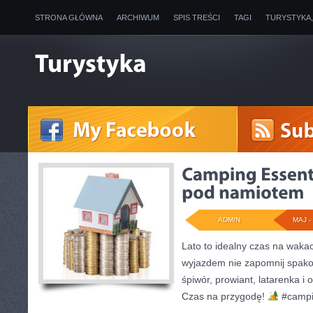
STRONA GŁÓWNA
ARCHIWUM
SPIS TREŚCI
TAGI
TURYSTYKA
ADMIN
MAJ - 
Lato to idealny czas na waka
wyjazdem nie zapomnij spako
śpiwór, prowiant, latarenka i
Czas na przygodę!
#campi