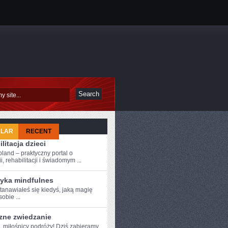
ULAR
RECENT
litacja dzieci
oland – praktyczny portal o
i, rehabilitacji i świadomym ...
tyka mindfulnes
anawiałeś‍ się kiedyś,‍ jaką magię
sobie ...
zne zwiedzanie
e, miłośnicy podróży! Dziś zabieramy