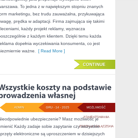
KTÓRE
warszawa. To jedna z w największym stopniu znanych
POSIADAJĄ
form marketingu, bez trudu zauważalna, przykuwająca
uwagę, prędka w adaptacji. Firma zajmująca się takimi
SWÓJ
zleceniami, każdy projekt reklamy, wyznacza
OBIEKT
poszczególnie z każdym klientem. Dzięki temu każda
HANDLOWY
reklama dopełnia wyczekiwania konsumenta, co jest
niezmiernie ważne.
[ Read More ]
CONTINUE
ADMIN
GRU - 14 - 2025
MOŻLIWOŚĆ
WSZYSTKIE
KOMENTOWANIA
Nieodpowiednie ubezpieczenie? Masz możliwość je
zmienić Każdy zadaje sobie zapytanie czy wszystkie
KOSZTY
ZOSTAŁA WYŁĄCZONA
sprzęty elektroniczne są uproszczeniem w dzisiejszych
NA