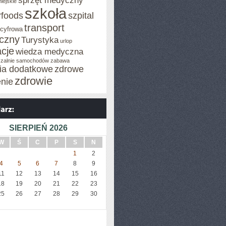
sprzęt medyczny
iejskie
szkoła
rfoods
szpital
transport
 cyfrowa
iczny
Turystyka
urlop
cje
wiedza medyczna
zalnie samochodów
zabawa
cia dodatkowe
zdrowe
zdrowie
enie
SIERPIEŃ 2026
W
Ś
C
P
S
N
1
2
4
5
6
7
8
9
11
12
13
14
15
16
18
19
20
21
22
23
25
26
27
28
29
30