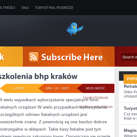
IS TREŚCI
TAGI
TURYSTYKA, PODRÓŻE
POP
Rehabi
ADMIN
GRU - 16 - 2025
MOŻLIWOŚĆ
Ortex P
ortopedi
SZKOLENIA
KOMENTOWANIA
W wielu wypadkach wykorzystanie specjalnych form
fiskalnych urządzeń W wielu przypadkach wykorzystanie
BHP
ZOSTAŁA WYŁĄCZONA
Turys
szczególnych odmian fiskalnych urządzeń jest
Czy zast
KRAKÓW
⁤kryje w 
powszechnie znana. Z pewnością są one bardzo dobrze
dostrzegalne w sklepach. Takie kasy fiskalne pod tym
Magic
linkiem rejestrują zakupiony towar. Ograniczają się przede
Witajci