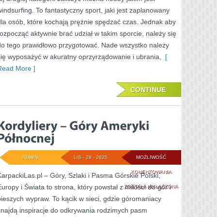
windsurfing. To fantastyczny sport, jaki jest zaplanowany
dla osób, które kochają prężnie spędzać czas. Jednak aby
rozpocząć aktywnie brać udział w takim sporcie, należy się
do tego prawidłowo przygotować. Nade wszystko należy
się wyposażyć w akuratny oprzyrządowanie i ubrania,
[
Read More ]
CONTINUE
ADMIN
LIS - 29 - 2025
MOŻLIWOŚĆ
KORDYLIERY
KOMENTOWANIA
KarpackiLas.pl – Góry, Szlaki i Pasma Górskie Polski,
Europy i Świata to strona, który powstał z miłości do gór i
–
ZOSTAŁA WYŁĄCZONA
pieszych wypraw. To kącik w sieci, gdzie góromaniacy
GÓRY
znajdą inspiracje do odkrywania rodzimych pasm
AMERYKI