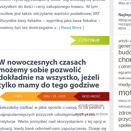
Was w m
wszystkim do ilości i ceny zakupionego towaru. W tym
możliwe jest także odczytanie wartości podatkowej VAT.
Najlep
Wszystkie kasy fiskalne – wypróbuj jaka kasa fiskalna –
Witajci
niezapo
powinny być też dostrzegalne u
[ Read More ]
które ...
CONTINUE
antyki
genet
bud
cho
comm
egzami
butikowe
medy
mot
ADMIN
GRU - 15 - 2025
MOŻLIWOŚĆ
klasycz
W
KOMENTOWANIA
odchudz
Należałoby zadbać w jakiś sposób o swoją To na pewno z
zdro
najpopularniejszych pożyczek udostępnianych przez
NOWOCZESNYCH
ZOSTAŁA WYŁĄCZONA
przy
instytucje. Warto pomyśleć nad skorzystaniem z tej opcji w
CZASACH
społe
sytuacji, kiedy bank odmówił nam zapożyczenia. Dzieje się