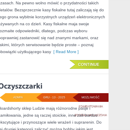
czasach. Na pewno wolno mówić o przydatności takich
PODSTAWIE
detalów. Bezsprzecznie kasy fiskalne tutaj zaliczają się do
PROWADZENIA
tego grona wybitnie korzystnych urządzeń elektronicznych
używanych na co dzień. Kasy fiskalne maja swoje
WŁASNEJ
rozmaite odpowiedniki, dlatego, podczas wyboru
poprawniej zastanowić się nad znanymi markami, oraz
takimi, których serwisowanie będzie proste – poznaj
obowiązki użytkującego kasy
[ Read More ]
CONTINUE
ADMIN
GRU - 13 - 2025
MOŻLIWOŚĆ
OCZYSZCZARKI
KOMENTOWANIA
Boardshorty sklep Ludzie mają różnorodne pasje i
zamiłowania, jedne są raczej stoickie, inne zaś bardzo
ZOSTAŁA WYŁĄCZONA
ekscytujące i przynoszące wiele wrażeń i suprarenin. Do
tej drugiej kategorii zaliczyć można hobby jakim jest