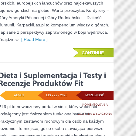
górskich, europejskich łańcuchów oraz najciekawszych
PÓŁNOCNEJ
rejonów górskich na globie. Warto przeczytać Kordyliery –
Góry Ameryki Północnej i Góry Rodniańskie – Dzikość
Rumunii. KarpackiLas.pl to kompendium wiedzy o górach,
napisane z perspektywy zaprawionego w boju wędrowca.
Znajdziesz
[ Read More ]
CONTINUE
ADMIN
LIS - 29 - 2025
MOŻLIWOŚĆ
DIETA
KOMENTOWANIA
PT6.pl to nowoczesny portal w sieci, który w całości
poświęcony jest ćwiczeniom funkcjonalnym oraz
I
ZOSTAŁA WYŁĄCZONA
praktycznym zestawom ruchowym dla osób na każdym
SUPLEMENTACJA
poziomie. To miejsce, gdzie osoba stawiająca pierwsze
I
kroki i zaawansowany trenujący znajdą konkretne plany