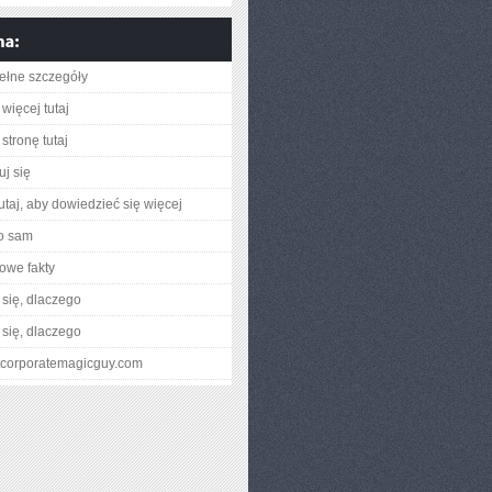
ełne szczegóły
więcej tutaj
stronę tutaj
uj się
utaj, aby dowiedzieć się więcej
o sam
owe fakty
się, dlaczego
się, dlaczego
hatcorporatemagicguy.com