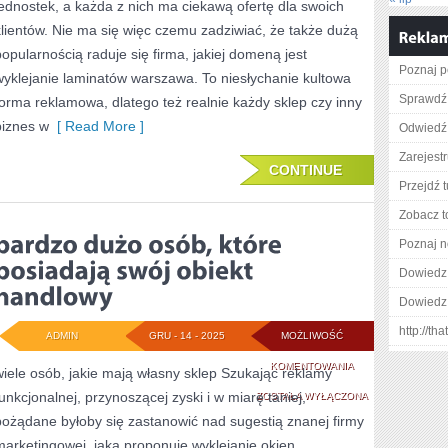
jednostek, a każda z nich ma ciekawą ofertę dla swoich
TO,
klientów. Nie ma się więc czemu zadziwiać, że także dużą
ABY
popularnością raduje się firma, jakiej domeną jest
Poznaj p
wyklejanie laminatów warszawa. To niesłychanie kultowa
ZDOBYĆ
Sprawdź 
forma reklamowa, dlatego też realnie każdy sklep czy inny
ROZGŁOS
biznes w
[ Read More ]
Odwiedź 
DLA
Zarejestr
SWOJEJ
CONTINUE
Przejdź t
AKTYWNOŚCI,
Zobacz t
TRZEBA
Poznaj n
Dowiedz 
Dowiedz 
http://t
ADMIN
GRU - 14 - 2025
MOŻLIWOŚĆ
BARDZO
KOMENTOWANIA
wiele osób, jakie mają własny sklep Szukając reklamy
funkcjonalnej, przynoszącej zyski i w miarę taniej,
DUŻO
ZOSTAŁA WYŁĄCZONA
pożądane byłoby się zastanowić nad sugestią znanej firmy
OSÓB,
marketingowej, jaka proponuje wyklejanie okien