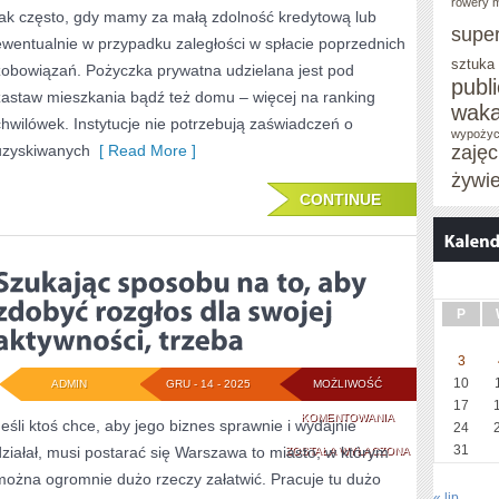
MOŻEMY
rowery m
tak często, gdy mamy za małą zdolność kredytową lub
supe
SOBIE
ewentualnie w przypadku zaległości w spłacie poprzednich
sztuka
zobowiązań. Pożyczka prywatna udzielana jest pod
POZWOLIĆ
publ
zastaw mieszkania bądź też domu – więcej na ranking
DOKŁADNIE
waka
chwilówek. Instytucje nie potrzebują zaświadczeń o
wypożyc
NA
uzyskiwanych
[ Read More ]
zaję
WSZYSTKO,
żywi
CONTINUE
JEŻELI
TYLKO
MAMY
DO
P
TEGO
3
GODZIWE
10
ADMIN
GRU - 14 - 2025
MOŻLIWOŚĆ
17
SZUKAJĄC
KOMENTOWANIA
Jeśli ktoś chce, aby jego biznes sprawnie i wydajnie
24
31
działał, musi postarać się Warszawa to miasto, w którym
SPOSOBU
ZOSTAŁA WYŁĄCZONA
można ogromnie dużo rzeczy załatwić. Pracuje tu dużo
NA
« lip