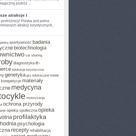
agiczną podróż ...
sze atrakcje t
e podróżnicy! Polska jest pełna
mnianych atrakcji turystycznych,
badania
asertywność
apteka
yczne
biotechnologia
ownictwo
car sharing
roby
e-
diagnostyka
erce
edukacja turystyczna
genetyka
ny
gry edukacyjne
hotele
materiały
korepetycje
medycyna
czne
ocykle
motoryzacja
ochrona przyrody
na
opieka
opieka społeczna
anie
profilaktyka
wotna
chodnia
psychologia
recepty
czna
rehabilitacja