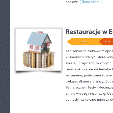
znaleźć
[ Read More ]
ADMIN
KWI - 
Ten serwis to ciekawe miejsc
kulinarnych odkryć, które kon
świata i miejscach, w któryc
Serwis skupia się na tematac
jedzeniem, podróżami kulinarn
ciekawostkami z branży. Zoba
Tematyczne i Testy i Recenzje
smak, wiedzę i inspirację. Czyt
pomysły na kolejne miejsca d
]