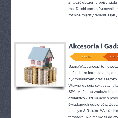
znaleźć obszerne opisy wielu
ras. Dzięki temu użytkownik
różnice między rasami. Opisy
ADMIN
KWI - 
SaunaWadowice.pl to nowocze
osób, które interesują się st
hydromasażem oraz szeroko 
Witryna opisuje świat saun, 
SPA. Można tu znaleźć inspiru
czytelników szukających podst
świadomych odbiorców. Zobacz
Lifestyle & Relaks. Wyróżnikie
tematyka. Nie mamy tu do cz