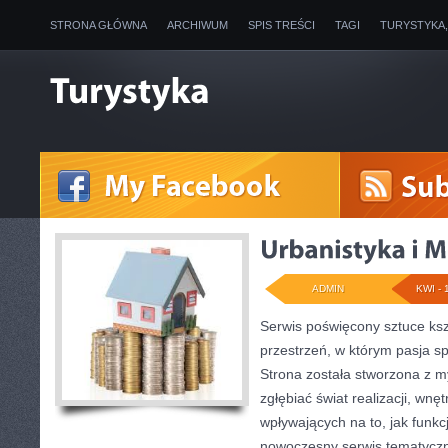
STRONA GŁÓWNA
ARCHIWUM
SPIS TREŚCI
TAGI
TURYSTYKA
ADMIN
KWI - 
Serwis poświęcony sztuce ksz
przestrzeń, w którym pasja s
Strona została stworzona z m
zgłębiać świat realizacji, wnęt
wpływających na to, jak funkc
nowoczesny serwis tematyczn