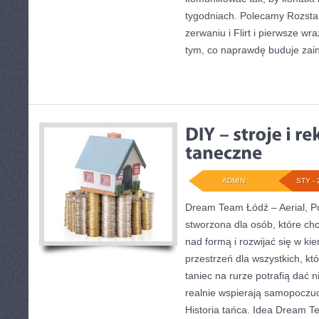
tygodniach. Polecamy Rozstan
zerwaniu i Flirt i pierwsze wr
tym, co naprawdę buduje zai
ADMIN
STY - 
Dream Team Łódź – Aerial, Po
stworzona dla osób, które chc
nad formą i rozwijać się w ki
przestrzeń dla wszystkich, któ
taniec na rurze potrafią dać n
realnie wspierają samopoczuc
Historia tańca. Idea Dream T