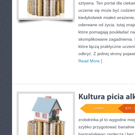
sztywna. Ten portal dla cieka
uczenie się może być codzienn
kiedykolwiek miałeś wrażenie
oderwane od życia, tutaj zna
które pomagają poukładać na
skomplikowane zagadnienia. N
które łączą praktyczne uczen
odkryć. Z jednej strony pojawi
Read More ]
ADMIN
STY - 
zrobdrinka.pl to wygodne miej
szybko przygotować banalnie 
barmańskiego zaplecza i bez