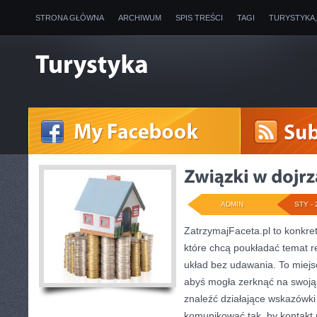
STRONA GŁÓWNA
ARCHIWUM
SPIS TREŚCI
TAGI
TURYSTYKA
ADMIN
STY - 
ZatrzymajFaceta.pl to konkret
które chcą poukładać temat re
układ bez udawania. To miejs
abyś mogła zerknąć na swoją
znaleźć działające wskazówki
komunikować tak, by kontakt 