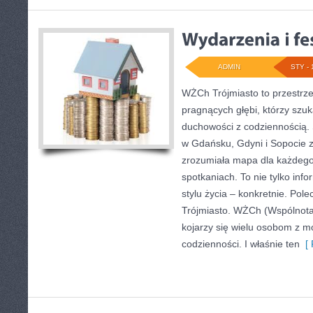
ADMIN
STY - 
WŻCh Trójmiasto to przestrze
pragnących głębi, którzy szuk
duchowości z codziennością. 
w Gdańsku, Gdyni i Sopocie 
zrozumiała mapa dla każdego,
spotkaniach. To nie tylko info
stylu życia – konkretnie. Pole
Trójmiasto. WŻCh (Wspólnota
kojarzy się wielu osobom z m
codzienności. I właśnie ten
[ 