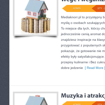
ADMIN
STY - 
Mediaknorr.pl to przystępny bl
myślą o osobach szukających
To miejsce dla tych, którzy c
jednocześnie cenią aromat d
znajdziesz inspiracje na klas
przygotować z popularnych sk
pokazuje, że gotowanie nie 
efekty były satysfakcjonują
przepisy kulinarne i Bez cukru
dobre jedzenie
[ Read More 
ADMIN
STY - 