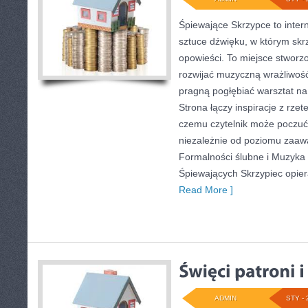
Śpiewające Skrzypce to inter
sztuce dźwięku, w którym skr
opowieści. To miejsce stworz
rozwijać muzyczną wrażliwość,
pragną pogłębiać warsztat n
Strona łączy inspiracje z rzet
czemu czytelnik może poczu
niezależnie od poziomu zaa
Formalności ślubne i Muzyka i
Śpiewających Skrzypiec opier
Read More ]
ADMIN
STY - 