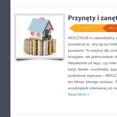
ADMIN
STY - 
MOCZYKIJE to samodzielny se
powstał po to, aby łączyć ho
poradami. To miejsce dla osó
brzegiem, ale jednocześnie c
Niezależnie od tego, czy inter
karpi, feeder, muchówka, wy
podlodowe wyprawy – MOCZY
ten klimat, którego szukasz. 
encyklopedii oderwanej od rzec
Read More ]