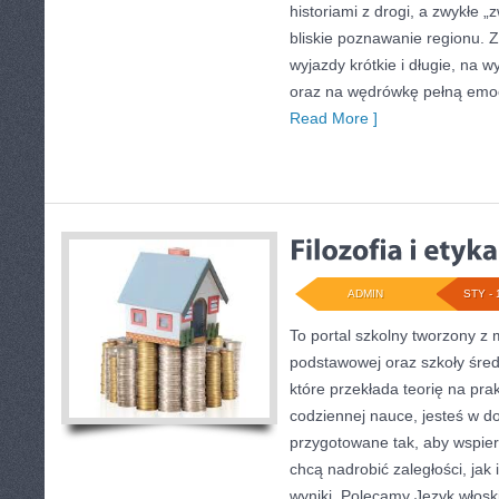
historiami z drogi, a zwykłe 
bliskie poznawanie regionu. Z
wyjazdy krótkie i długie, na 
oraz na wędrówkę pełną emocj
Read More ]
ADMIN
STY - 
To portal szkolny tworzony z 
podstawowej oraz szkoły średn
które przekłada teorię na pr
codziennej nauce, jesteś w d
przygotowane tak, aby wspier
chcą nadrobić zaległości, jak 
wyniki. Polecamy Język włoski