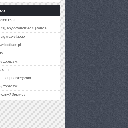
ełen tekst
utaj, aby dowiedzieć się więcej
się wszystkiego
www.bodbam.pl
taj
by zobaczyć
o sam
yle-riteupholstery.com
by zobaczyć
gowany? Sprawdź