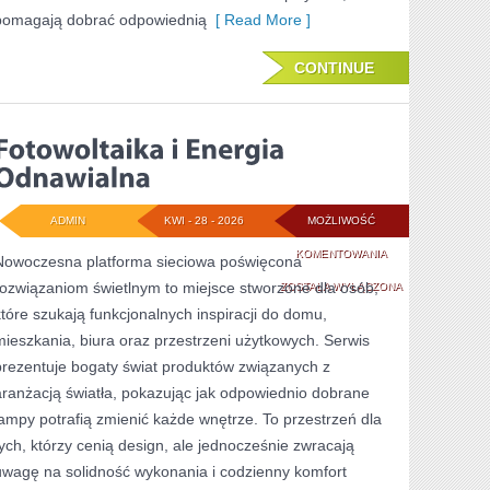
pomagają dobrać odpowiednią
[ Read More ]
CONTINUE
ADMIN
KWI - 28 - 2026
MOŻLIWOŚĆ
FOTOWOLTAIKA
KOMENTOWANIA
Nowoczesna platforma sieciowa poświęcona
rozwiązaniom świetlnym to miejsce stworzone dla osób,
I
ZOSTAŁA WYŁĄCZONA
które szukają funkcjonalnych inspiracji do domu,
ENERGIA
mieszkania, biura oraz przestrzeni użytkowych. Serwis
ODNAWIALNA
prezentuje bogaty świat produktów związanych z
aranżacją światła, pokazując jak odpowiednio dobrane
lampy potrafią zmienić każde wnętrze. To przestrzeń dla
tych, którzy cenią design, ale jednocześnie zwracają
uwagę na solidność wykonania i codzienny komfort