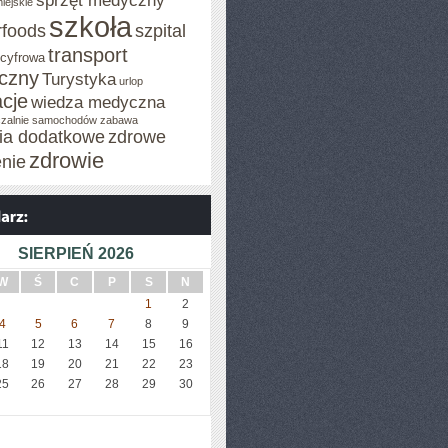
sprzęt medyczny
iejskie
szkoła
rfoods
szpital
transport
 cyfrowa
iczny
Turystyka
urlop
cje
wiedza medyczna
zalnie samochodów
zabawa
cia dodatkowe
zdrowe
zdrowie
enie
SIERPIEŃ 2026
W
Ś
C
P
S
N
1
2
4
5
6
7
8
9
11
12
13
14
15
16
18
19
20
21
22
23
25
26
27
28
29
30