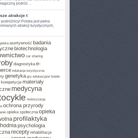
agiczną podróż ...
sze atrakcje t
e podróżnicy! Polska jest pełna
mnianych atrakcji turystycznych,
badania
asertywność
apteka
yczne
biotechnologia
ownictwo
car sharing
roby
e-
diagnostyka
erce
edukacja turystyczna
genetyka
ny
gry edukacyjne
hotele
materiały
korepetycje
medycyna
czne
ocykle
motoryzacja
ochrona przyrody
na
opieka
opieka społeczna
anie
profilaktyka
wotna
chodnia
psychologia
recepty
czna
rehabilitacja