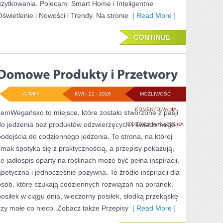
użytkowania. Polecam: Smart Home i Inteligentne
Oświetlenie i Nowości i Trendy. Na stronie
[ Read More ]
CONTINUE
ADMIN
KWI - 22 - 2026
MOŻLIWOŚĆ
DOMOWE
KOMENTOWANIA
JemWegańsko to miejsce, które zostało stworzone z pasji
do jedzenia bez produktów odzwierzęcych i świadomego
PRODUKTY
ZOSTAŁA WYŁĄCZONA
podejścia do codziennego jedzenia. To strona, na której
I
smak spotyka się z praktycznością, a przepisy pokazują,
PRZETWORY
że jadłospis oparty na roślinach może być pełna inspiracji,
apetyczna i jednocześnie pożywna. To źródło inspiracji dla
osób, które szukają codziennych rozwiązań na poranek,
posiłek w ciągu dnia, wieczorny posiłek, słodką przekąskę
czy małe co nieco. Zobacz także Przepisy
[ Read More ]