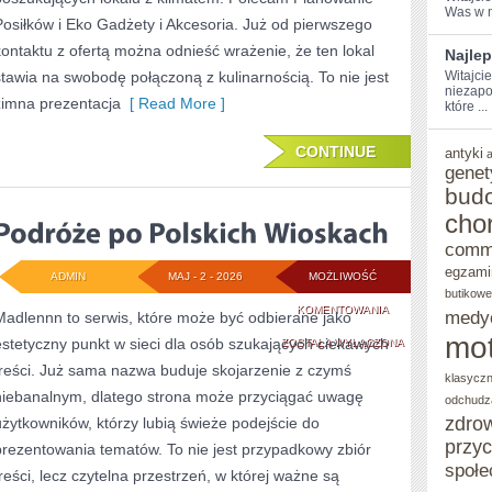
Was w m
Posiłków i Eko Gadżety i Akcesoria. Już od pierwszego
kontaktu z ofertą można odnieść wrażenie, że ten lokal
Najlep
stawia na swobodę połączoną z kulinarnością. To nie jest
Witajci
niezapo
zimna prezentacja
[ Read More ]
które ...
CONTINUE
antyki
genet
bud
cho
comm
egzami
ADMIN
MAJ - 2 - 2026
MOŻLIWOŚĆ
butikowe
PODRÓŻE
KOMENTOWANIA
medy
Madlennn to serwis, które może być odbierane jako
mot
estetyczny punkt w sieci dla osób szukających ciekawych
PO
ZOSTAŁA WYŁĄCZONA
treści. Już sama nazwa buduje skojarzenie z czymś
POLSKICH
klasycz
niebanalnym, dlatego strona może przyciągać uwagę
odchudz
WIOSKACH
zdro
użytkowników, którzy lubią świeże podejście do
przy
prezentowania tematów. To nie jest przypadkowy zbiór
społe
treści, lecz czytelna przestrzeń, w której ważne są