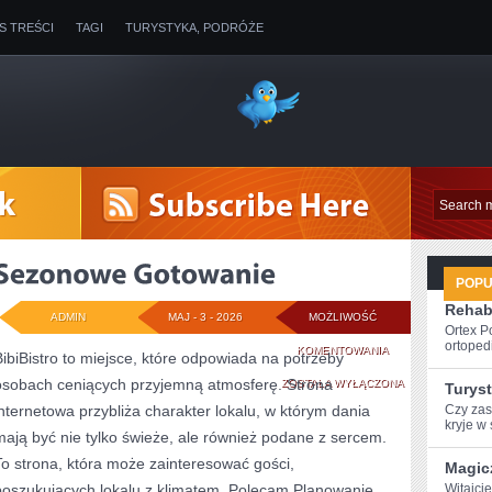
IS TREŚCI
TAGI
TURYSTYKA, PODRÓŻE
POP
Rehabi
ADMIN
MAJ - 3 - 2026
MOŻLIWOŚĆ
Ortex P
ortopedi
SEZONOWE
KOMENTOWANIA
BibiBistro to miejsce, które odpowiada na potrzeby
osobach ceniących przyjemną atmosferę. Strona
GOTOWANIE
ZOSTAŁA WYŁĄCZONA
Turys
internetowa przybliża charakter lokalu, w którym dania
Czy zast
⁤kryje w 
mają być nie tylko świeże, ale również podane z sercem.
To strona, która może zainteresować gości,
Magic
poszukujących lokalu z klimatem. Polecam Planowanie
Witajci