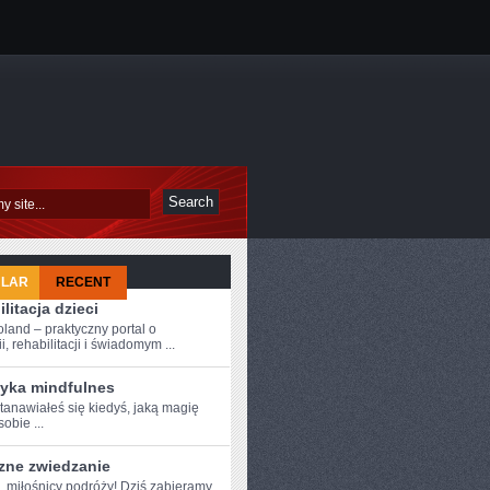
ULAR
RECENT
litacja dzieci
oland – praktyczny portal o
i, rehabilitacji i świadomym ...
tyka mindfulnes
anawiałeś‍ się kiedyś,‍ jaką magię
sobie ...
zne zwiedzanie
e, miłośnicy podróży! Dziś zabieramy