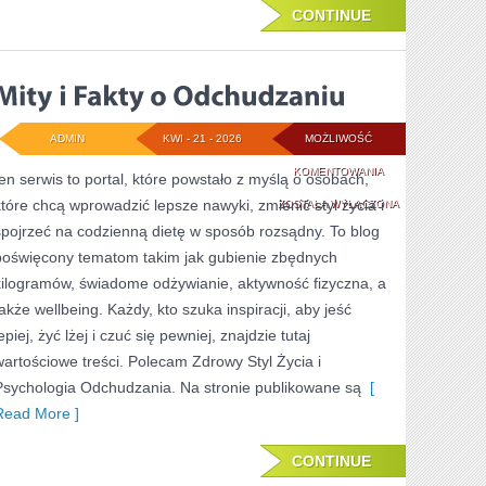
CONTINUE
ADMIN
KWI - 21 - 2026
MOŻLIWOŚĆ
MITY
KOMENTOWANIA
ten serwis to portal, które powstało z myślą o osobach,
które chcą wprowadzić lepsze nawyki, zmienić styl życia i
I
ZOSTAŁA WYŁĄCZONA
spojrzeć na codzienną dietę w sposób rozsądny. To blog
FAKTY
poświęcony tematom takim jak gubienie zbędnych
O
kilogramów, świadome odżywianie, aktywność fizyczna, a
ODCHUDZANIU
także wellbeing. Każdy, kto szuka inspiracji, aby jeść
epiej, żyć lżej i czuć się pewniej, znajdzie tutaj
wartościowe treści. Polecam Zdrowy Styl Życia i
Psychologia Odchudzania. Na stronie publikowane są
[
Read More ]
CONTINUE