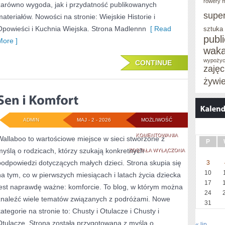
rowery m
zarówno wygoda, jak i przydatność publikowanych
supe
materiałów. Nowości na stronie: Wiejskie Historie i
Opowieści i Kuchnia Wiejska. Strona Madlennn
[ Read
sztuka
publ
More ]
waka
wypożyc
CONTINUE
zaję
żywi
ADMIN
MAJ - 2 - 2026
MOŻLIWOŚĆ
SEN
KOMENTOWANIA
Wallaboo to wartościowe miejsce w sieci stworzone z
P
myślą o rodzicach, którzy szukają konkretnych
I
ZOSTAŁA WYŁĄCZONA
podpowiedzi dotyczących małych dzieci. Strona skupia się
3
KOMFORT
10
na tym, co w pierwszych miesiącach i latach życia dziecka
17
jest naprawdę ważne: komforcie. To blog, w którym można
24
znaleźć wiele tematów związanych z podróżami. Nowe
31
kategorie na stronie to: Chusty i Otulacze i Chusty i
Otulacze. Strona została przygotowana z myślą o
« lip