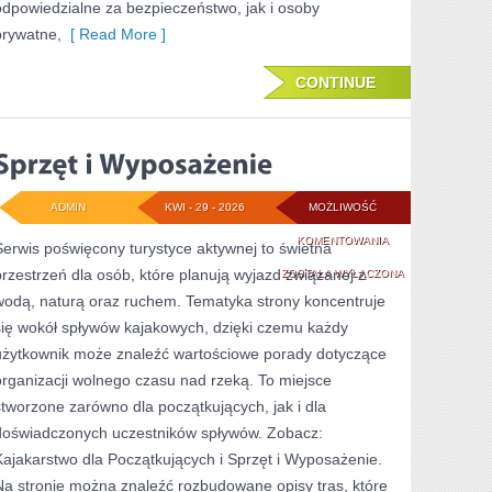
odpowiedzialne za bezpieczeństwo, jak i osoby
prywatne,
[ Read More ]
CONTINUE
ADMIN
KWI - 29 - 2026
MOŻLIWOŚĆ
SPRZĘT
KOMENTOWANIA
Serwis poświęcony turystyce aktywnej to świetna
przestrzeń dla osób, które planują wyjazd związanej z
I
ZOSTAŁA WYŁĄCZONA
wodą, naturą oraz ruchem. Tematyka strony koncentruje
WYPOSAŻENIE
się wokół spływów kajakowych, dzięki czemu każdy
użytkownik może znaleźć wartościowe porady dotyczące
organizacji wolnego czasu nad rzeką. To miejsce
stworzone zarówno dla początkujących, jak i dla
doświadczonych uczestników spływów. Zobacz:
Kajakarstwo dla Początkujących i Sprzęt i Wyposażenie.
Na stronie można znaleźć rozbudowane opisy tras, które