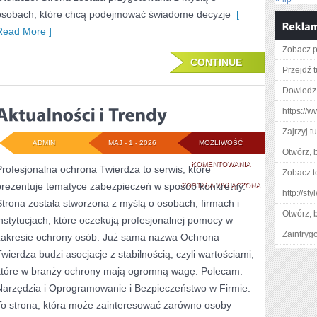
osobach, które chcą podejmować świadome decyzje
[
Read More ]
Zobacz p
CONTINUE
Przejdź t
Dowiedz 
https://
Zajrzyj tu
ADMIN
MAJ - 1 - 2026
MOŻLIWOŚĆ
Otwórz, 
AKTUALNOŚCI
KOMENTOWANIA
Profesjonalna ochrona Twierdza to serwis, które
Zobacz t
prezentuje tematyce zabezpieczeń w sposób konkretny.
I
ZOSTAŁA WYŁĄCZONA
http://st
Strona została stworzona z myślą o osobach, firmach i
TRENDY
Otwórz, 
instytucjach, które oczekują profesjonalnej pomocy w
Zaintry
zakresie ochrony osób. Już sama nazwa Ochrona
Twierdza budzi asocjacje z stabilnością, czyli wartościami,
które w branży ochrony mają ogromną wagę. Polecam:
Narzędzia i Oprogramowanie i Bezpieczeństwo w Firmie.
To strona, która może zainteresować zarówno osoby