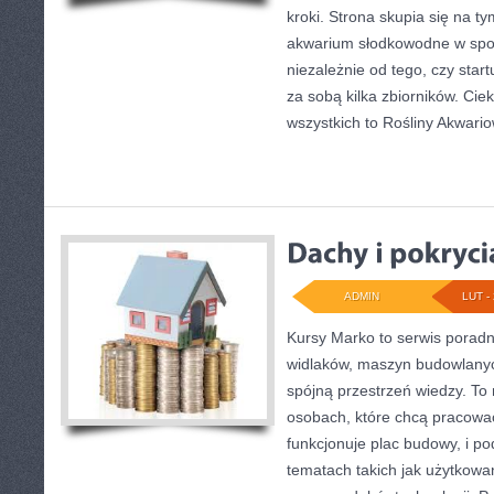
kroki. Strona skupia się na t
akwarium słodkowodne w spo
niezależnie od tego, czy star
za sobą kilka zbiorników. Cie
wszystkich to Rośliny Akwari
ADMIN
LUT - 
Kursy Marko to serwis poradni
widlaków, maszyn budowlanyc
spójną przestrzeń wiedzy. To
osobach, które chcą pracować
funkcjonuje plac budowy, i p
tematach takich jak użytkowa