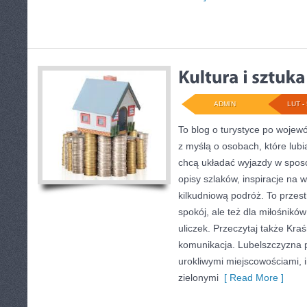
ADMIN
LUT - 
To blog o turystyce po wojew
z myślą o osobach, które lubią
chcą układać wyjazdy w sposó
opisy szlaków, inspiracje na
kilkudniową podróż. To przest
spokój, ale też dla miłośnikó
uliczek. Przeczytaj także Kraśn
komunikacja. Lubelszczyzna p
urokliwymi miejscowościami,
zielonymi
[ Read More ]