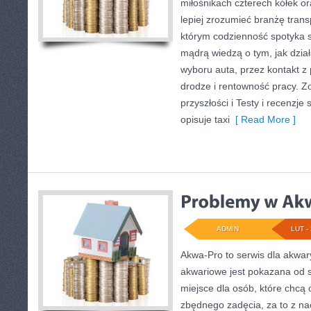
miłośnikach czterech kółek or
lepiej zrozumieć branżę trans
którym codzienność spotyka s
mądrą wiedzą o tym, jak dzi
wyboru auta, przez kontakt z
drodze i rentowność pracy. Z
przyszłości i Testy i recenzj
opisuje taxi
[ Read More ]
ADMIN
LUT - 
Akwa-Pro to serwis dla akwar
akwariowe jest pokazana od s
miejsce dla osób, które chcą
zbędnego zadęcia, za to z n