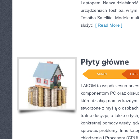
Laptopem. Nasza działalność 
urządzeniach Toshiba, w tym 
Toshiba Satellite. Modele mul
służyć
[ Read More ]
ADMIN
LUT - 
LAKOM to współczesna przes
komponentom PC oraz obsłud
które działają nam w każdym 
stworzone z myślą o osobach
trafne decyzje, a także o tych
konkretnej pomocy wtedy, gd
sprawiać problemy. Inne kate
chłodzenia i Procesory (CPU)