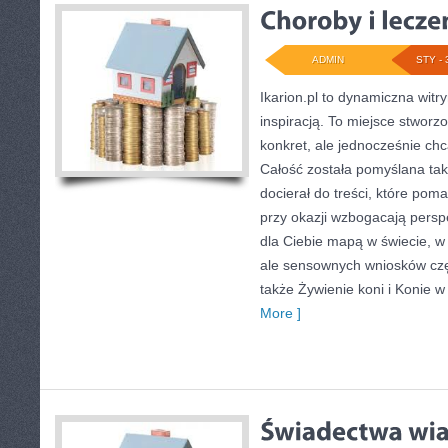
ADMIN
STY - 
Ikarion.pl to dynamiczna witr
inspiracją. To miejsce stworzo
konkret, ale jednocześnie c
Całość została pomyślana ta
docierał do treści, które pom
przy okazji wzbogacają persp
dla Ciebie mapą w świecie, w 
ale sensownych wniosków częs
także Żywienie koni i Konie w f
More ]