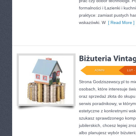
prac czy dobór technologii. 
formalności i Łazienki i kuchn
praktyce: zamiast pustych has
wskazówki. W
[ Read More ]
ADMIN
LUT - 
Strona Godziszewscy.pl to mi
osobach, które interesuje świ
oraz sprzedaż złota do skupu
serwis poradnikowy, w którym
estetyczne z konkretnymi ws
szukasz sprawdzonego komp
jubilerskich, chcesz lepiej z
albo planujesz wybór biżuterii