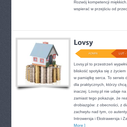
Rozwój kompetencji miękkich. 
wspierać w przejściu od prze
ADMIN
LUT - 
Lovsy.pl to przestrzeń wypeł
bliskość spotyka się z życie
w pamiątkę serca. To serwis 
dla praktycznych, którzy chc
inaczej. Lovsy.pl nie udaje 
zamiast tego pokazuje, że rea
drobiazgów: z obecności, z di
zachwytu nad tym, co autent
Introwersja i Ekstrawersja i Z
More ]