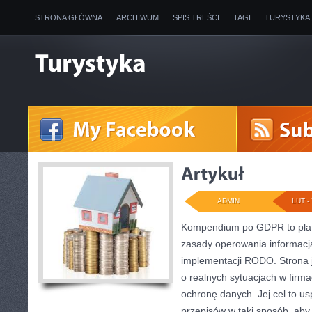
STRONA GŁÓWNA
ARCHIWUM
SPIS TREŚCI
TAGI
TURYSTYKA
ADMIN
LUT - 
Kompendium po GDPR to plat
zasady operowania informacja
implementacji RODO. Strona 
o realnych sytuacjach w firm
ochronę danych. Jej cel to u
przepisów w taki sposób, aby