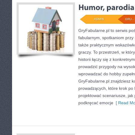
ADMIN
GRU - 
GryFabularne.pl to serwis po
fabularnym, spotkaniom przy 
także praktycznym wskazówko
graczy. To przestrzeń, w któ
historii łączy się z konkretn
prowadzić przygody na wysok
wprowadzać do hobby zupełni
GryFabularne.pl znajdziesz k
prowadzących, które krok po 
projektować scenariusze, jak 
podkręcać emocje
[ Read Mo