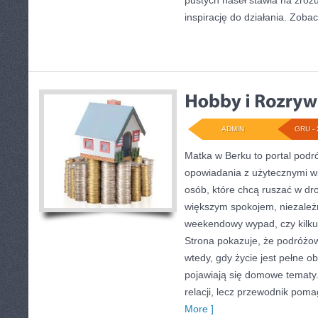
pustych haseł stawia na zrozu
inspirację do działania. Zobac
ADMIN
GRU - 
Matka w Berku to portal podró
opowiadania z użytecznymi w
osób, które chcą ruszać w dro
większym spokojem, niezależn
weekendowy wypad, czy kilk
Strona pokazuje, że podróżo
wtedy, gdy życie jest pełne 
pojawiają się domowe tematy. 
relacji, lecz przewodnik poma
More ]