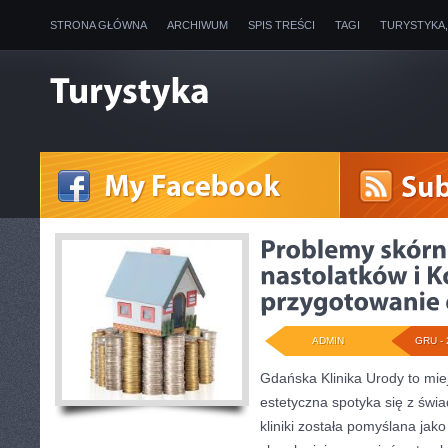
STRONA GŁÓWNA
ARCHIWUM
SPIS TREŚCI
TAGI
TURYSTYKA
ADMIN
GRU - 
Gdańska Klinika Urody to mi
estetyczna spotyka się z świ
kliniki została pomyślana ja