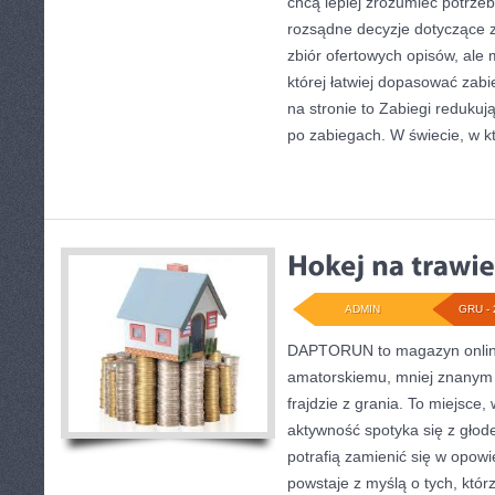
chcą lepiej zrozumieć potrze
rozsądne decyzje dotyczące za
zbiór ofertowych opisów, ale 
której łatwiej dopasować zabi
na stronie to Zabiegi redukując
po zabiegach. W świecie, w k
ADMIN
GRU - 
DAPTORUN to magazyn onlin
amatorskiemu, mniej znanym 
frajdzie z grania. To miejsce,
aktywność spotyka się z głode
potrafią zamienić się w opowi
powstaje z myślą o tych, któr