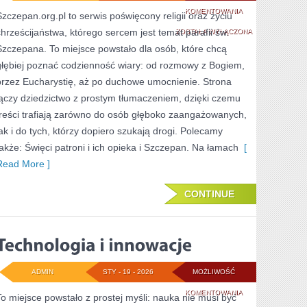
ŚWIĘCI
KOMENTOWANIA
Szczepan.org.pl to serwis poświęcony religii oraz życiu
chrześcijaństwa, którego sercem jest temat parafii św.
PATRONI
ZOSTAŁA WYŁĄCZONA
Szczepana. To miejsce powstało dla osób, które chcą
I
głębiej poznać codzienność wiary: od rozmowy z Bogiem,
ICH
przez Eucharystię, aż po duchowe umocnienie. Strona
OPIEKA
łączy dziedzictwo z prostym tłumaczeniem, dzięki czemu
treści trafiają zarówno do osób głęboko zaangażowanych,
jak i do tych, którzy dopiero szukają drogi. Polecamy
także: Święci patroni i ich opieka i Szczepan. Na łamach
[
Read More ]
CONTINUE
ADMIN
STY - 19 - 2026
MOŻLIWOŚĆ
TECHNOLOGIA
KOMENTOWANIA
To miejsce powstało z prostej myśli: nauka nie musi być