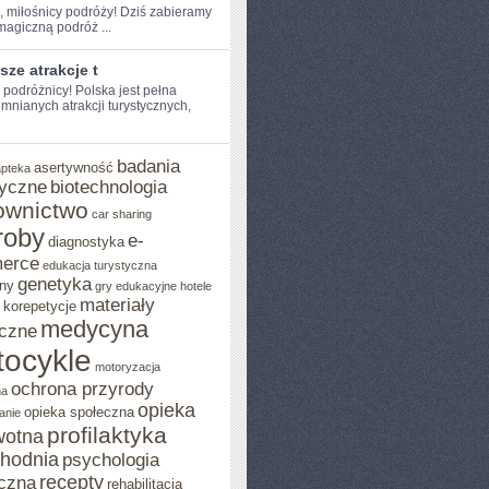
e, miłośnicy podróży! Dziś zabieramy
agiczną podróż ...
sze atrakcje t
e podróżnicy! Polska jest pełna
mnianych atrakcji turystycznych,
badania
asertywność
apteka
yczne
biotechnologia
ownictwo
car sharing
roby
e-
diagnostyka
erce
edukacja turystyczna
genetyka
ny
gry edukacyjne
hotele
materiały
korepetycje
medycyna
czne
ocykle
motoryzacja
ochrona przyrody
na
opieka
opieka społeczna
anie
profilaktyka
wotna
chodnia
psychologia
recepty
czna
rehabilitacja