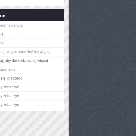
ełen opis tutaj
lej
ink
utaj, aby dowiedzieć się więcej
utaj, aby dowiedzieć się więcej
owe fakty
się, dlaczego
by zobaczyć
by zobaczyć
by zobaczyć