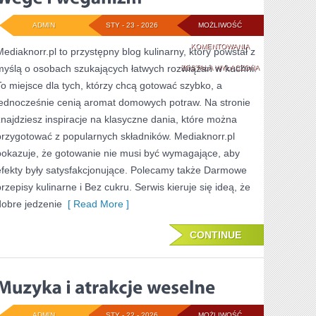
ADMIN
STY - 23 - 2026
MOŻLIWOŚĆ
WEGE
KOMENTOWANIA
Mediaknorr.pl to przystępny blog kulinarny, który powstał z
myślą o osobach szukających łatwych rozwiązań w kuchni.
I
ZOSTAŁA WYŁĄCZONA
To miejsce dla tych, którzy chcą gotować szybko, a
WEGANIZM
jednocześnie cenią aromat domowych potraw. Na stronie
znajdziesz inspiracje na klasyczne dania, które można
przygotować z popularnych składników. Mediaknorr.pl
pokazuje, że gotowanie nie musi być wymagające, aby
efekty były satysfakcjonujące. Polecamy także Darmowe
przepisy kulinarne i Bez cukru. Serwis kieruje się ideą, że
dobre jedzenie
[ Read More ]
CONTINUE
ADMIN
STY - 22 - 2026
MOŻLIWOŚĆ