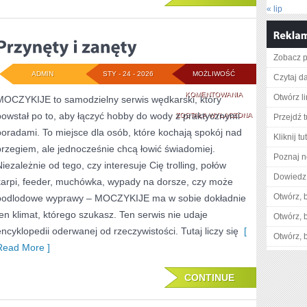
« lip
Zobacz p
ADMIN
STY - 24 - 2026
MOŻLIWOŚĆ
Czytaj da
PRZYNĘTY
KOMENTOWANIA
Otwórz l
MOCZYKIJE to samodzielny serwis wędkarski, który
powstał po to, aby łączyć hobby do wody z praktycznymi
I
ZOSTAŁA WYŁĄCZONA
Przejdź t
poradami. To miejsce dla osób, które kochają spokój nad
ZANĘTY
Kliknij t
brzegiem, ale jednocześnie chcą łowić świadomiej.
Poznaj n
Niezależnie od tego, czy interesuje Cię trolling, połów
Dowiedz 
karpi, feeder, muchówka, wypady na dorsze, czy może
Otwórz, 
podlodowe wyprawy – MOCZYKIJE ma w sobie dokładnie
ten klimat, którego szukasz. Ten serwis nie udaje
Otwórz, 
encyklopedii oderwanej od rzeczywistości. Tutaj liczy się
[
Otwórz, 
Read More ]
CONTINUE