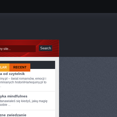
ULAR
RECENT
a od czytelnik
iny.pl – świat romansów, emocji i
mnianych historiiHarlequiny.pl to
.
tyka mindfulnes
anawiałeś‍ się kiedyś,‍ jaką magię
sobie ...
zne zwiedzanie