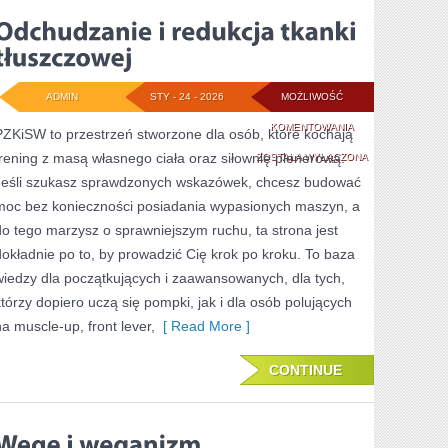
ADMIN
STY - 24 - 2026
MOŻLIWOŚĆ
ODCHUDZANIE
KOMENTOWANIA
PZKiSW to przestrzeń stworzone dla osób, które kochają
trening z masą własnego ciała oraz siłownię plenerową.
I
ZOSTAŁA WYŁĄCZONA
Jeśli szukasz sprawdzonych wskazówek, chcesz budować
REDUKCJA
moc bez konieczności posiadania wypasionych maszyn, a
TKANKI
do tego marzysz o sprawniejszym ruchu, ta strona jest
TŁUSZCZOWEJ
dokładnie po to, by prowadzić Cię krok po kroku. To baza
wiedzy dla początkujących i zaawansowanych, dla tych,
którzy dopiero uczą się pompki, jak i dla osób polujących
na muscle-up, front lever,
[ Read More ]
CONTINUE