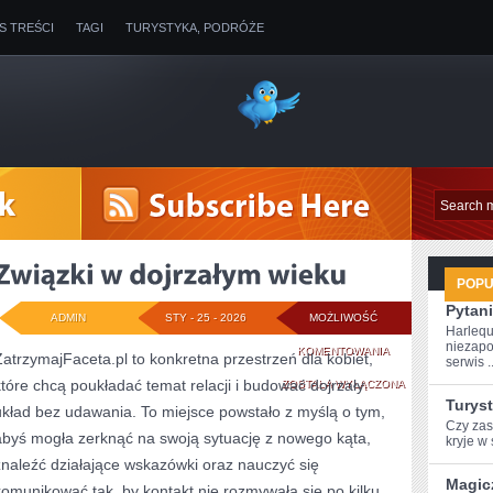
IS TREŚCI
TAGI
TURYSTYKA, PODRÓŻE
POP
Pytani
ADMIN
STY - 25 - 2026
MOŻLIWOŚĆ
Harlequ
niezapo
ZWIĄZKI
KOMENTOWANIA
ZatrzymajFaceta.pl to konkretna przestrzeń dla kobiet,
serwis ..
które chcą poukładać temat relacji i budować dojrzały
W
ZOSTAŁA WYŁĄCZONA
Turys
układ bez udawania. To miejsce powstało z myślą o tym,
DOJRZAŁYM
Czy zast
abyś mogła zerknąć na swoją sytuację z nowego kąta,
⁤kryje w 
WIEKU
znaleźć działające wskazówki oraz nauczyć się
Magic
komunikować tak, by kontakt nie rozmywała się po kilku