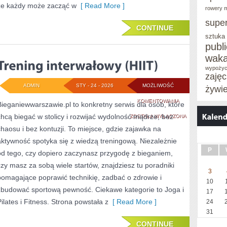
że każdy może zacząć w
[ Read More ]
rowery m
supe
CONTINUE
sztuka
publ
waka
wypożyc
zaję
ADMIN
STY - 24 - 2026
MOŻLIWOŚĆ
żywi
TRENING
KOMENTOWANIA
Bieganiewwarszawie.pl to konkretny serwis dla osób, które
chcą biegać w stolicy i rozwijać wydolność mądrze, bez
INTERWAŁOWY
ZOSTAŁA WYŁĄCZONA
chaosu i bez kontuzji. To miejsce, gdzie zajawka na
(HIIT)
aktywność spotyka się z wiedzą treningową. Niezależnie
P
od tego, czy dopiero zaczynasz przygodę z bieganiem,
czy masz za sobą wiele startów, znajdziesz tu poradniki
3
pomagające poprawić technikię, zadbać o zdrowie i
10
zbudować sportową pewność. Ciekawe kategorie to Joga i
17
Pilates i Fitness. Strona powstała z
[ Read More ]
24
31
CONTINUE