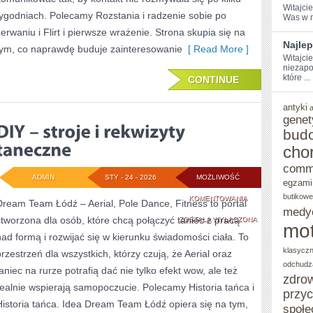
Witajci
tygodniach. Polecamy Rozstania i radzenie sobie po
Was w m
zerwaniu i Flirt i pierwsze wrażenie. Strona skupia się na
Najlep
tym, co naprawdę buduje zainteresowanie
[ Read More ]
Witajci
niezapo
które ...
CONTINUE
antyki
genet
bud
cho
comm
ADMIN
STY - 24 - 2026
MOŻLIWOŚĆ
egzami
butikowe
DIY
KOMENTOWANIA
Dream Team Łódź – Aerial, Pole Dance, Fitness to portal
medy
stworzona dla osób, które chcą połączyć taniec z pracą
–
ZOSTAŁA WYŁĄCZONA
mot
nad formą i rozwijać się w kierunku świadomości ciała. To
STROJE
klasycz
przestrzeń dla wszystkich, którzy czują, że Aerial oraz
I
odchudz
taniec na rurze potrafią dać nie tylko efekt wow, ale też
zdro
REKWIZYTY
realnie wspierają samopoczucie. Polecamy Historia tańca i
przy
Historia tańca. Idea Dream Team Łódź opiera się na tym,
TANECZNE
społe