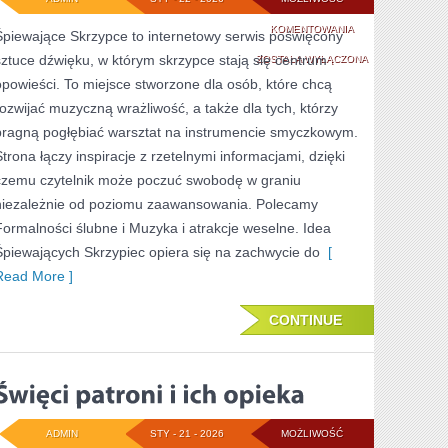
MUZYKA
KOMENTOWANIA
Śpiewające Skrzypce to internetowy serwis poświęcony
sztuce dźwięku, w którym skrzypce stają się centrum
I
ZOSTAŁA WYŁĄCZONA
opowieści. To miejsce stworzone dla osób, które chcą
ATRAKCJE
rozwijać muzyczną wrażliwość, a także dla tych, którzy
WESELNE
pragną pogłębiać warsztat na instrumencie smyczkowym.
Strona łączy inspiracje z rzetelnymi informacjami, dzięki
czemu czytelnik może poczuć swobodę w graniu
niezależnie od poziomu zaawansowania. Polecamy
Formalności ślubne i Muzyka i atrakcje weselne. Idea
Śpiewających Skrzypiec opiera się na zachwycie do
[
Read More ]
CONTINUE
ADMIN
STY - 21 - 2026
MOŻLIWOŚĆ