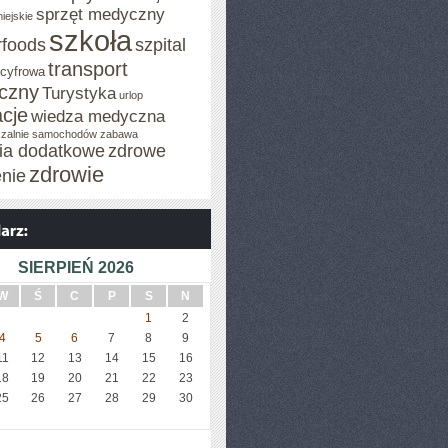
sprzęt medyczny
iejskie
szkoła
rfoods
szpital
transport
 cyfrowa
iczny
Turystyka
urlop
cje
wiedza medyczna
zalnie samochodów
zabawa
cia dodatkowe
zdrowe
zdrowie
enie
SIERPIEŃ 2026
W
Ś
C
P
S
N
1
2
4
5
6
7
8
9
11
12
13
14
15
16
18
19
20
21
22
23
25
26
27
28
29
30