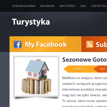
STRONA GŁÓWNA
ARCHIWUM
SPIS TREŚCI
TAGI
TURYSTYKA
ADMIN
MAJ - 
BibiBistro to miejsce, które 
osobach ceniących przyjemną
internetowa przybliża charakt
mają być nie tylko świeże, a
To strona, która może zainte
poszukujących lokalu z klim