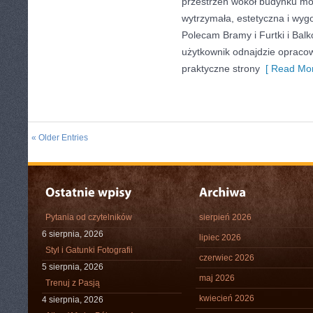
przestrzeń wokół budynku mo
wytrzymała, estetyczna i wyg
Polecam Bramy i Furtki i Balk
użytkownik odnajdzie opracow
praktyczne strony
[ Read Mor
« Older Entries
Pytania od czytelników
sierpień 2026
6 sierpnia, 2026
lipiec 2026
Styl i Gatunki Fotografii
czerwiec 2026
5 sierpnia, 2026
maj 2026
Trenuj z Pasją
kwiecień 2026
4 sierpnia, 2026