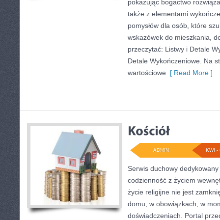
pokazując bogactwo rozwiąza
także z elementami wykończ
pomysłów dla osób, które sz
wskazówek do mieszkania, do
przeczytać: Listwy i Detale W
Detale Wykończeniowe. Na st
wartościowe
[ Read More ]
ADMIN
KWI - 
Serwis duchowy dedykowany lu
codzienność z życiem wewnęt
życie religijne nie jest zamkni
domu, w obowiązkach, w mom
doświadczeniach. Portal prze