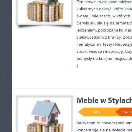
Ten serwis to ciekawe miejsc
kulinarnych odkryć, które kon
świata i miejscach, w któryc
Serwis skupia się na tematac
jedzeniem, podróżami kulinarn
ciekawostkami z branży. Zoba
Tematyczne i Testy i Recenzje
smak, wiedzę i inspirację. Czyt
pomysły na kolejne miejsca d
]
ADMIN
KWI - 
Italsystem to nowoczesna str
koncentruje się na świecie me