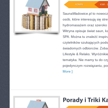
ADMIN
KWI - 
SaunaWadowice.pl to nowocze
osób, które interesują się st
hydromasażem oraz szeroko 
Witryna opisuje świat saun, 
SPA. Można tu znaleźć inspiru
czytelników szukających podst
świadomych odbiorców. Zobacz
Lifestyle & Relaks. Wyróżnikie
tematyka. Nie mamy tu do cz
pojedynczym rozwiązaniu, po
More ]