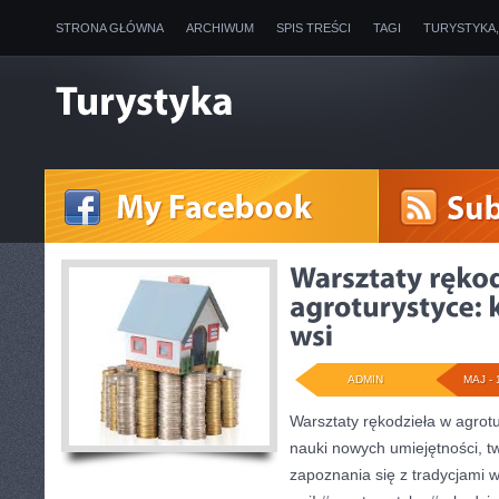
STRONA GŁÓWNA
ARCHIWUM
SPIS TREŚCI
TAGI
TURYSTYKA
ADMIN
MAJ - 
Warsztaty rękodzieła w agrotu
nauki nowych umiejętności, t
zapoznania się z tradycjami w