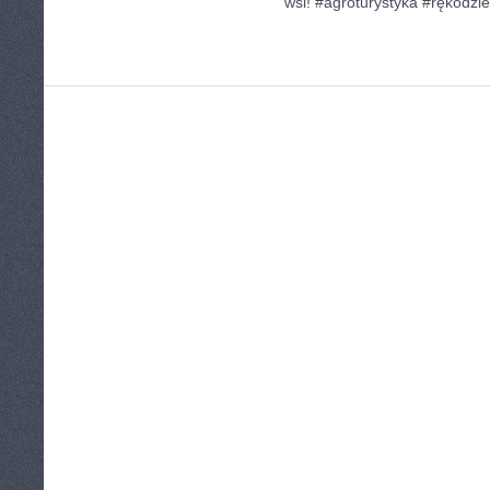
wsi! #agroturystyka #rękodzi