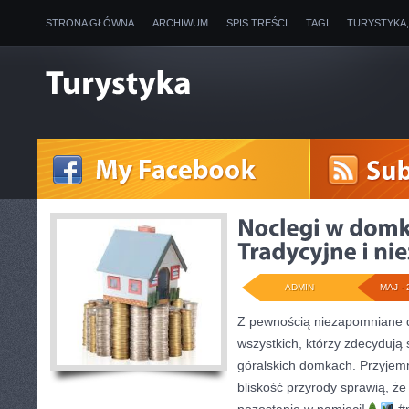
STRONA GŁÓWNA
ARCHIWUM
SPIS TREŚCI
TAGI
TURYSTYKA
ADMIN
MAJ - 
Z pewnością niezapomniane 
wszystkich, którzy zdecydują 
góralskich domkach. Przyjemny
bliskość przyrody sprawią, że