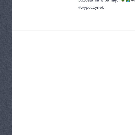
pozostanie w pamięci!
#n
#wypoczynek