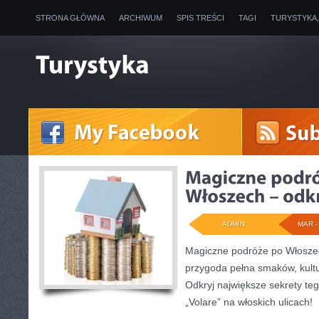
STRONA GŁÓWNA
ARCHIWUM
SPIS TREŚCI
TAGI
TURYSTYKA
ADMIN
MAR - 
Magiczne podróże po Włosze
przygoda pełna smaków, kultu
Odkryj największe sekrety teg
„Volare” na włoskich ulicach!