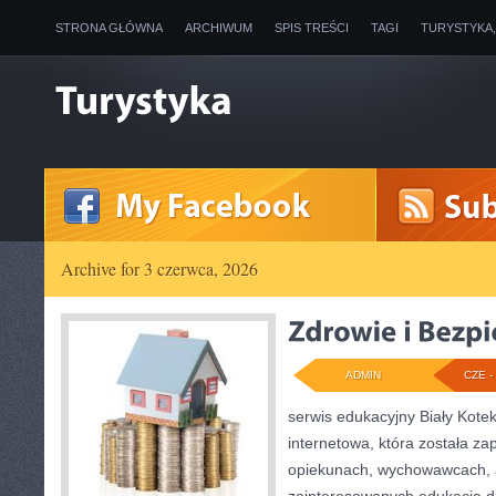
STRONA GŁÓWNA
ARCHIWUM
SPIS TREŚCI
TAGI
TURYSTYKA
Archive for 3 czerwca, 2026
ADMIN
CZE - 
serwis edukacyjny Biały Kote
internetowa, która została z
opiekunach, wychowawcach, a