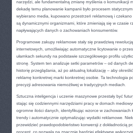
narzędzi, ale fundamentalną zmianę myślenia o komunikacji 
dekadę temu planowanie kampanii było procesem statycznym 
wybierano media, kupowano przestrzeń reklamową i czekano n
są dynamicznymi organizmami, które zmieniają się w czasie 
napływających danych o zachowaniach konsumentów.
Programowe zakupy reklamowe stały się prawdziwą rewolucj
internetowych, umożliwiając automatyczne licytowanie o prze
ułamkach sekundy na podstawie szczegółowego profilu użytk
stronę. System ten analizuje setki parametrów – od danych d
historię przeglądania, aż po aktualną lokalizację – aby określić
reklamę konkretnej marki konkretnej osobie. Ta technologia po
precyzji adresowania niemożliwej w tradycyjnych mediach.
Sztuczna inteligencja i uczenie maszynowe przestały być futu
stając się codziennymi narzędziami pracy w domach mediowyc
ogromne ilości danych, identyfikując wzorce w zachowaniach
trendy i automatycznie optymalizując wydatki reklamowe. Niek
przewidzieć prawdopodobieństwo konwersji z dokładnością pr
procent, co pozwala na znacznie bardziej efektywne wykorzy