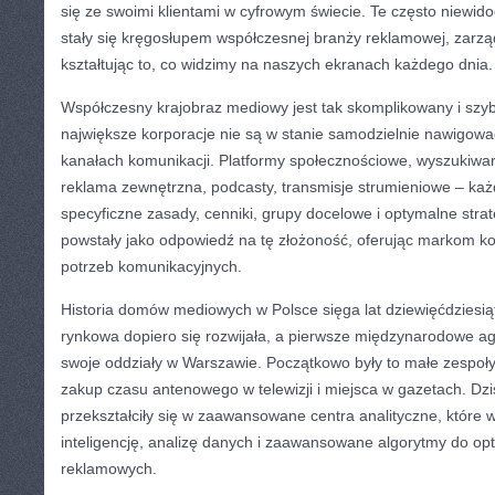
się ze swoimi klientami w cyfrowym świecie. Te często niewi
stały się kręgosłupem współczesnej branży reklamowej, zarząd
kształtując to, co widzimy na naszych ekranach każdego dnia.
Współczesny krajobraz mediowy jest tak skomplikowany i szyb
największe korporacje nie są w stanie samodzielnie nawigow
kanałach komunikacji. Platformy społecznościowe, wyszukiwarki
reklama zewnętrzna, podcasty, transmisje strumieniowe – ka
specyficzne zasady, cenniki, grupy docelowe i optymalne str
powstały jako odpowiedź na tę złożoność, oferując markom k
potrzeb komunikacyjnych.
Historia domów mediowych w Polsce sięga lat dziewięćdziesi
rynkowa dopiero się rozwijała, a pierwsze międzynarodowe a
swoje oddziały w Warszawie. Początkowo były to małe zespoł
zakup czasu antenowego w telewizji i miejsca w gazetach. Dzis
przekształciły się w zaawansowane centra analityczne, które 
inteligencję, analizę danych i zaawansowane algorytmy do op
reklamowych.