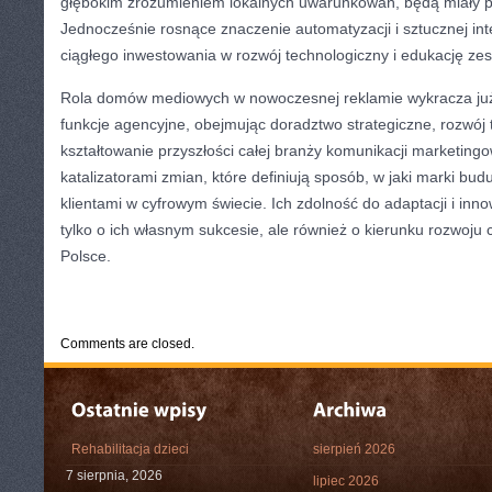
głębokim zrozumieniem lokalnych uwarunkowań, będą miały 
Jednocześnie rosnące znaczenie automatyzacji i sztucznej in
ciągłego inwestowania w rozwój technologiczny i edukację ze
Rola domów mediowych w nowoczesnej reklamie wykracza już
funkcje agencyjne, obejmując doradztwo strategiczne, rozwój 
kształtowanie przyszłości całej branży komunikacji marketingow
katalizatorami zmian, które definiują sposób, w jaki marki bud
klientami w cyfrowym świecie. Ich zdolność do adaptacji i inn
tylko o ich własnym sukcesie, ale również o kierunku rozwoju 
Polsce.
CATEGORIES:
TURYSTYKA, PODRÓŻE
Comments are closed.
Rehabilitacja dzieci
sierpień 2026
7 sierpnia, 2026
lipiec 2026