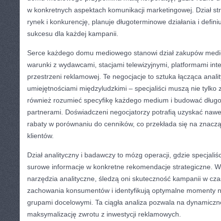
w konkretnych aspektach komunikacji marketingowej. Dział str
rynek i konkurencję, planuje długoterminowe działania i defini
sukcesu dla każdej kampanii.
Serce każdego domu mediowego stanowi dział zakupów medio
warunki z wydawcami, stacjami telewizyjnymi, platformami inte
przestrzeni reklamowej. Te negocjacje to sztuka łącząca anali
umiejętnościami międzyludzkimi – specjaliści muszą nie tylko 
również rozumieć specyfikę każdego medium i budować długo
partnerami. Doświadczeni negocjatorzy potrafią uzyskać nawe
rabaty w porównaniu do cenników, co przekłada się na znacz
klientów.
Dział analityczny i badawczy to mózg operacji, gdzie specjaliś
surowe informacje w konkretne rekomendacje strategiczne.
narzędzia analityczne, śledzą oni skuteczność kampanii w cza
zachowania konsumentów i identyfikują optymalne momenty n
grupami docelowymi. Ta ciągła analiza pozwala na dynamiczne
maksymalizację zwrotu z inwestycji reklamowych.