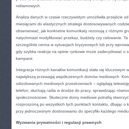
reklamowych.
Analiza danych w czasie rzeczywistym umożliwiła przejście o
miesiącami do elastycznych strategii dostosowywanych codzie
obserwować, jak konkretne komunikaty rezonują z różnymi gr
natychmiast modyfikować przekaz, budżety czy celowanie. Ta 
szczególnie cenna w sytuacjach kryzysowych lub przy wprow
gdy szybka reakcja na opinie rynkowe może zadecydować o su
kampanii.
Integracja różnych kanałów komunikacji stała się kluczowym 
największą przewagą współczesnych domów mediowych. Kons
odizolowanych mediowych przestrzeniach – oglądają telewizję
telefon, słuchają radia w drodze do pracy, sprawdzając równ
społecznościowe. Skuteczne domy mediowe potrafią stworzyć 
rozproszoną po wszystkich tych punktach kontaktu, dbając o 
przy jednoczesnym dostosowaniu do specyfiki każdego medi
Wyzwania prywatności i regulacji prawnych