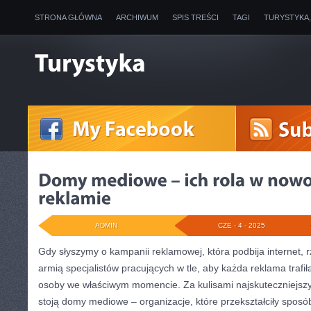
STRONA GŁÓWNA
ARCHIWUM
SPIS TREŚCI
TAGI
TURYSTYKA
ADMIN
CZE - 4 - 2025
Gdy słyszymy o kampanii reklamowej, która podbija internet,
armią specjalistów pracujących w tle, aby każda reklama trafił
osoby we właściwym momencie. Za kulisami najskuteczniejsz
stoją domy mediowe – organizacje, które przekształciły sposó