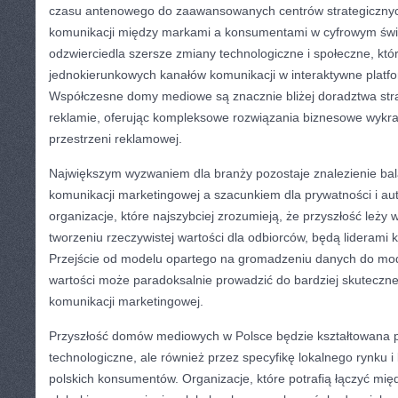
czasu antenowego do zaawansowanych centrów strategicznych
komunikacji między markami a konsumentami w cyfrowym świe
odzwierciedla szersze zmiany technologiczne i społeczne, któr
jednokierunkowych kanałów komunikacji w interaktywne platfo
Współczesne domy mediowe są znacznie bliżej doradztwa stra
reklamie, oferując kompleksowe rozwiązania biznesowe wykr
przestrzeni reklamowej.
Największym wyzwaniem dla branży pozostaje znalezienie ba
komunikacji marketingowej a szacunkiem dla prywatności i a
organizacje, które najszybciej zrozumieją, że przyszłość leży
tworzeniu rzeczywistej wartości dla odbiorców, będą liderami k
Przejście od modelu opartego na gromadzeniu danych do mo
wartości może paradoksalnie prowadzić do bardziej skuteczne
komunikacji marketingowej.
Przyszłość domów mediowych w Polsce będzie kształtowana p
technologiczne, ale również przez specyfikę lokalnego rynku i
polskich konsumentów. Organizacje, które potrafią łączyć mi