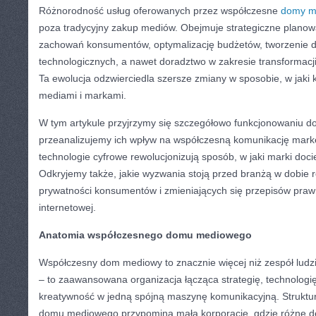
Różnorodność usług oferowanych przez współczesne
domy m
poza tradycyjny zakup mediów. Obejmuje strategiczne planow
zachowań konsumentów, optymalizację budżetów, tworzenie
technologicznych, a nawet doradztwo w zakresie transformacji 
Ta ewolucja odzwierciedla szersze zmiany w sposobie, w jaki 
mediami i markami.
W tym artykule przyjrzymy się szczegółowo funkcjonowaniu 
przeanalizujemy ich wpływ na współczesną komunikację mark
technologie cyfrowe rewolucjonizują sposób, w jaki marki doci
Odkryjemy także, jakie wyzwania stoją przed branżą w dobie 
prywatności konsumentów i zmieniających się przepisów pra
internetowej.
Anatomia współczesnego domu mediowego
Współczesny dom mediowy to znacznie więcej niż zespół ludz
– to zaawansowana organizacja łącząca strategię, technologię
kreatywność w jedną spójną maszynę komunikacyjną. Struktu
domu mediowego przypomina małą korporację, gdzie różne de