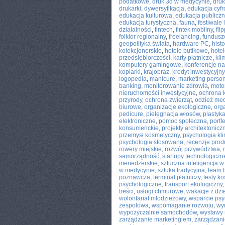
podatkowe
,
druk 3d w medycynie
,
dru
drukarki
,
dywersyfikacja
,
edukacja cyf
edukacja kulturowa
,
edukacja publicz
edukacja turystyczna
,
fauna
,
festiwale
działalności
,
fintech
,
fintek mobilny
,
fli
folklor regionalny
,
freelancing
,
fundusz
geopolityka świata
,
hardware PC
,
histo
kolekcjonerskie
,
hotele butikowe
,
hote
przedsiębiorczości
,
karty płatnicze
,
kli
komputery gamingowe
,
konferencje n
kopiarki
,
krajobraz
,
kredyt inwestycyjny
logopedia
,
manicure
,
marketing perso
banking
,
monitorowanie zdrowia
,
moto
nieruchomości inwestycyjne
,
ochrona 
przyrody
,
ochrona zwierząt
,
odzież me
biurowe
,
organizacje ekologiczne
,
org
pedicure
,
pielęgnacja włosów
,
plastyk
elektroniczne
,
pomoc społeczna
,
portf
konsumenckie
,
projekty architektonicz
przemysł kosmetyczny
,
psychologia kli
psychologia stosowana
,
recenzje prod
rowery miejskie
,
rozwój przywództwa
,
samorządność
,
startupy technologiczn
menedżerskie
,
sztuczna inteligencja w
w medycynie
,
sztuka tradycyjna
,
team 
poznawcza
,
terminal płatniczy
,
testy k
psychologiczne
,
transport ekologiczny
treści
,
usługi chmurowe
,
wakacje z dzi
wolontariat młodzieżowy
,
wsparcie psy
zespołowa
,
wspomaganie rozwoju
,
wy
wypożyczalnie samochodów
,
wystawy
zarządzanie marketingiem
,
zarządzani