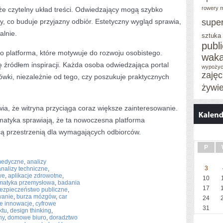
rowery m
e czytelny układ treści. Odwiedzający mogą szybko
y, co buduje przyjazny odbiór. Estetyczny wygląd sprawia,
supe
alnie.
sztuka
publ
to platforma, które motywuje do rozwoju osobistego.
waka
 źródłem inspiracji. Każda osoba odwiedzająca portal
wypożyc
zaję
ówki, niezależnie od tego, czy poszukuje praktycznych
żywi
ia, że witryna przyciąga coraz większe zainteresowanie.
matyka sprawiają, że ta nowoczesna platforma
cą przestrzenią dla wymagających odbiorców.
P
medyczne
,
analizy
3
analizy techniczne
,
we
,
aplikacje zdrowotne
,
10
matyka przemysłowa
,
badania
17
ezpieczeństwo publiczne
,
wanie
,
burza mózgów
,
car
24
e innowacje
,
cyfrowe
31
ktu
,
design thinking
,
ny
,
domowe biuro
,
doradztwo