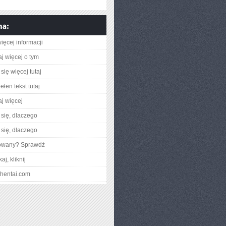
ięcej informacji
aj więcej o tym
się więcej tutaj
łen tekst tutaj
aj więcej
się, dlaczego
się, dlaczego
gowany? Sprawdź
aj, kliknij
ochentai.com