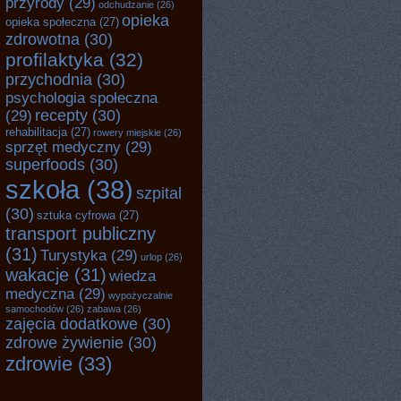
przyrody
(29)
odchudzanie
(26)
opieka
opieka społeczna
(27)
zdrowotna
(30)
profilaktyka
(32)
przychodnia
(30)
psychologia społeczna
recepty
(30)
(29)
rehabilitacja
(27)
rowery miejskie
(26)
sprzęt medyczny
(29)
superfoods
(30)
szkoła
(38)
szpital
(30)
sztuka cyfrowa
(27)
transport publiczny
(31)
Turystyka
(29)
urlop
(26)
wakacje
(31)
wiedza
medyczna
(29)
wypożyczalnie
samochodów
(26)
zabawa
(26)
zajęcia dodatkowe
(30)
zdrowe żywienie
(30)
zdrowie
(33)