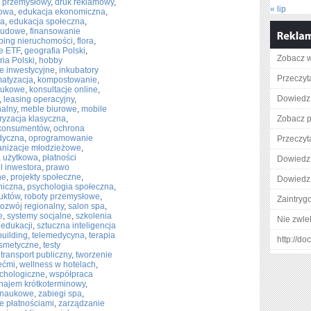
k przemysłowy
,
druk reklamowy
,
« lip
rowa
,
edukacja ekonomiczna
,
na
,
edukacja społeczna
,
 ludowe
,
finansowanie
pping nieruchomości
,
flora
,
e ETF
,
geografia Polski
,
Zobacz w
ria Polski
,
hobby
le inwestycyjne
,
inkubatory
Przeczyt
matyzacja
,
kompostowanie
,
aukowe
,
konsultacje online
,
Dowiedz 
,
leasing operacyjny
,
nalny
,
meble biurowe
,
mobile
ryzacja klasyczna
,
Zobacz pe
konsumentów
,
ochrona
dyczna
,
oprogramowanie
Przeczyt
anizacje młodzieżowe
,
a użytkowa
,
płatności
Dowiedz 
el inwestora
,
prawo
ne
,
projekty społeczne
,
Dowiedz 
niczna
,
psychologia społeczna
,
uktów
,
roboty przemysłowe
,
Zaintry
rozwój regionalny
,
salon spa
,
e
,
systemy socjalne
,
szkolenia
Nie zwlek
 edukacji
,
sztuczna inteligencja
building
,
telemedycyna
,
terapia
http://d
osmetyczne
,
testy
,
transport publiczny
,
tworzenie
ećmi
,
wellness w hotelach
,
chologiczne
,
współpraca
najem krótkoterminowy
,
 naukowe
,
zabiegi spa
,
e płatnościami
,
zarządzanie