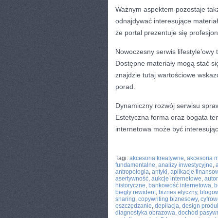
Ważnym aspektem pozostaje takż
odnajdywać interesujące materiał
że portal prezentuje się profesjon
Nowoczesny serwis lifestyle’owy 
Dostępne materiały mogą stać się
znajdzie tutaj wartościowe wskaz
porad.
Dynamiczny rozwój serwisu spraw
Estetyczna forma oraz bogata te
internetowa może być interesują
CATEGORIES:
TURYSTYKA, PODRÓŻE
Tagi:
akcesoria kreatywne
,
akcesoria 
fundamentalne
,
analizy inwestycyjne
,
antropologia
,
antyki
,
aplikacje finanso
asertywność
,
aukcje internetowe
,
auto
historyczne
,
bankowość internetowa
,
b
biegły rewident
,
biznes etyczny
,
blogo
sharing
,
copywriting biznesowy
,
cyfrow
oszczędzanie
,
depilacja
,
design produ
diagnostyka obrazowa
,
dochód pasyw