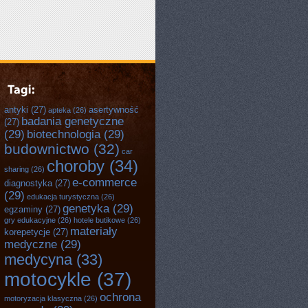
antyki
(27)
asertywność
apteka
(26)
badania genetyczne
(27)
(29)
biotechnologia
(29)
budownictwo
(32)
car
choroby
(34)
sharing
(26)
e-commerce
diagnostyka
(27)
(29)
edukacja turystyczna
(26)
genetyka
(29)
egzaminy
(27)
gry edukacyjne
(26)
hotele butikowe
(26)
materiały
korepetycje
(27)
medyczne
(29)
medycyna
(33)
motocykle
(37)
ochrona
motoryzacja klasyczna
(26)