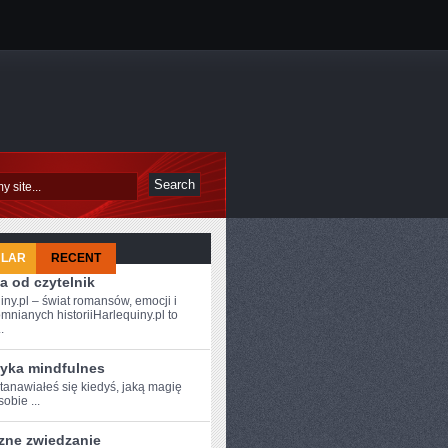
ULAR
RECENT
a od czytelnik
iny.pl – świat romansów, emocji i
mnianych historiiHarlequiny.pl to
.
tyka mindfulnes
anawiałeś‍ się kiedyś,‍ jaką magię
sobie ...
zne zwiedzanie