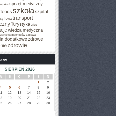
sprzęt medyczny
iejskie
szkoła
rfoods
szpital
transport
 cyfrowa
iczny
Turystyka
urlop
cje
wiedza medyczna
zalnie samochodów
zabawa
cia dodatkowe
zdrowe
zdrowie
enie
SIERPIEŃ 2026
W
Ś
C
P
S
N
1
2
4
5
6
7
8
9
11
12
13
14
15
16
18
19
20
21
22
23
25
26
27
28
29
30