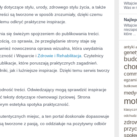
Witajci
y dotyczące stylu, urody, zdrowego stylu życia, a także
Was w m
eści są tworzone w sposób zrozumiały, dzięki czemu
Najlep
emu odkryć praktyczne inspiracje.
Witajci
niezapo
ia się świeżym spojrzeniem do publikowania treści.
które ...
ścią, co sprawia, że przeglądanie strony staje się
antyki
ównież nowoczesna oprawa wizualna, która uwydatnia
genet
czność i Wsparcie i
Zdrowie i Rehabilitacja
. Czytelnicy
bud
ublikacje, które poruszają praktycznych zagadnień.
cho
ki, jak i luźniejsze inspiracje. Dzięki temu serwis tworzy
comm
egzami
butikowe
odność treści. Odwiedzający mogą sprawdzić inspiracje
medy
 teksty dotyczące równowagi życiowej. Strona
mot
órym estetyka spotyka praktyczność.
klasycz
 autentycznych miejsc, a ten portal doskonale dopasowuje
odchudz
zdro
 są tworzone z pasją, co oddziałuje na pozytywny odbiór
przy
społe