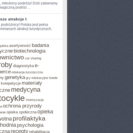
e, miłośnicy podróży! Dziś zabieramy
agiczną podróż ...
sze atrakcje t
e podróżnicy! Polska jest pełna
mnianych atrakcji turystycznych,
badania
asertywność
apteka
yczne
biotechnologia
ownictwo
car sharing
roby
e-
diagnostyka
erce
edukacja turystyczna
genetyka
ny
gry edukacyjne
hotele
materiały
korepetycje
medycyna
czne
ocykle
motoryzacja
ochrona przyrody
na
opieka
opieka społeczna
anie
profilaktyka
wotna
chodnia
psychologia
recepty
czna
rehabilitacja