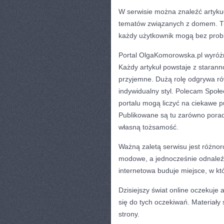
W serwisie można znaleźć artykuł
tematów związanych z domem. Tr
każdy użytkownik mogą bez probl
Portal OlgaKomorowska.pl wyróżn
Każdy artykuł powstaje z staranno
przyjemne. Dużą rolę odgrywa r
indywidualny styl. Polecam Społe
portalu mogą liczyć na ciekawe p
Publikowane są tu zarówno poradni
własną tożsamość.
Ważną zaletą serwisu jest różnor
modowe, a jednocześnie odnaleźć
internetowa buduje miejsce, w kt
Dzisiejszy świat online oczekuje
się do tych oczekiwań. Materiały
strony.