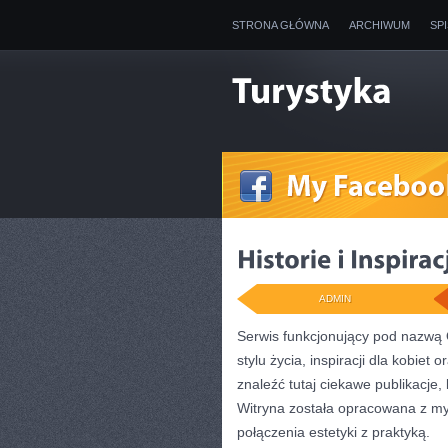
STRONA GŁÓWNA
ARCHIWUM
SP
ADMIN
Serwis funkcjonujący pod nazwą 
stylu życia, inspiracji dla kobi
znaleźć tutaj ciekawe publikacje,
Witryna została opracowana z myś
połączenia estetyki z praktyką.