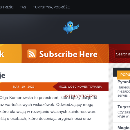
IS TREŚCI
TAGI
TURYSTYKA, PODRÓŻE
POP
Pytani
HISTORIE
MAJ - 10 - 2026
MOŻLIWOŚĆ KOMENTOWANIA
Harlequ
niezapo
I
serwis ..
ZOSTAŁA WYŁĄCZONA
Olga Komorowska to przestrzeń, które łączy pasję do
et oraz wartościowych wskazówek. Odwiedzający mogą
INSPIRACJE
Turys
 które ułatwiają w rozwijaniu własnych zainteresowań.
Czy zast
⁤kryje w 
lą o osobach, które doceniają oryginalności oraz
Magic