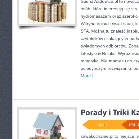
SaunaWadowice.pl to nowocze
osób, które interesują się st
hydromasażem oraz szeroko 
Witryna opisuje świat saun, 
SPA. Można tu znaleźć inspiru
czytelników szukających podst
świadomych odbiorców. Zobacz
Lifestyle & Relaks. Wyróżnikie
tematyka. Nie mamy tu do cz
pojedynczym rozwiązaniu, po
More ]
ADMIN
KWI - 
kawakochanie.pl to miejsce, w