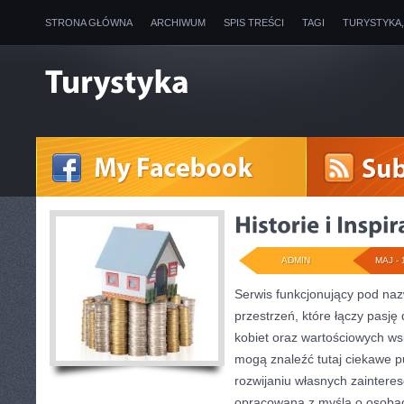
STRONA GŁÓWNA
ARCHIWUM
SPIS TREŚCI
TAGI
TURYSTYKA
ADMIN
MAJ - 
Serwis funkcjonujący pod na
przestrzeń, które łączy pasję d
kobiet oraz wartościowych w
mogą znaleźć tutaj ciekawe pu
rozwijaniu własnych zaintere
opracowana z myślą o osobac