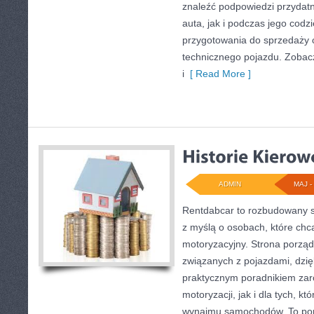
znaleźć podpowiedzi przyda
auta, jak i podczas jego cod
przygotowania do sprzedaży 
technicznego pojazdu. Zobac
i
[ Read More ]
ADMIN
MAJ - 
Rentdabcar to rozbudowany s
z myślą o osobach, które chcą
motoryzacyjny. Strona porzą
związanych z pojazdami, dzi
praktycznym poradnikiem zar
motoryzacji, jak i dla tych, k
wynajmu samochodów. To por