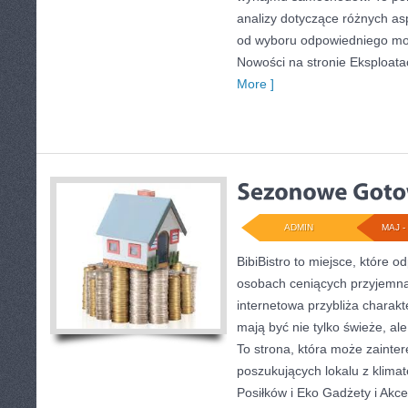
analizy dotyczące różnych as
od wyboru odpowiedniego mod
Nowości na stronie Eksploata
More ]
ADMIN
MAJ - 
BibiBistro to miejsce, które 
osobach ceniących przyjemną
internetowa przybliża charakt
mają być nie tylko świeże, a
To strona, która może zainte
poszukujących lokalu z klim
Posiłków i Eko Gadżety i Akc