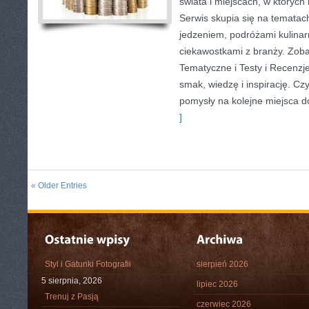
świata i miejscach, w któryc
Serwis skupia się na tematac
jedzeniem, podróżami kulinarn
ciekawostkami z branży. Zoba
Tematyczne i Testy i Recenzje
smak, wiedzę i inspirację. Czyt
pomysły na kolejne miejsca d
]
« Older Entries
Styl i Gatunki Fotografii
sierpień 2026
5 sierpnia, 2026
lipiec 2026
Trenuj z Pasją
czerwiec 2026