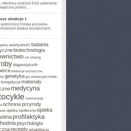
e, miłośnicy podróży! Dziś zabieramy
agiczną podróż ...
sze atrakcje t
e podróżnicy! Polska jest pełna
mnianych atrakcji turystycznych,
badania
asertywność
apteka
yczne
biotechnologia
ownictwo
car sharing
roby
e-
diagnostyka
erce
edukacja turystyczna
genetyka
ny
gry edukacyjne
hotele
materiały
korepetycje
medycyna
czne
ocykle
motoryzacja
ochrona przyrody
na
opieka
opieka społeczna
anie
profilaktyka
wotna
chodnia
psychologia
recepty
czna
rehabilitacja