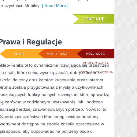
uroczystości. Mobilny
[ Read More ]
CONTINUE
ADMIN
MAJ - 7 - 2026
MOŻLIWOŚĆ
PRAWA
KOMENTOWANIA
Sklep-Feniks.pl to dynamicznie rozwijająca się przestrzeń
dla osób, które cenią wysoką jakość, dobry stosunek
I
ZOSTAŁA WYŁĄCZONA
jakości do ceny oraz komfort kupowania przez internet.
REGULACJE
Strona została przygotowana z myślą o użytkownikach
poszukujących funkcjonalnych rozwiązań, które sprawdzą
się zarówno w codziennym użytkowaniu, jak i podczas
realizacji bardziej zaawansowanych potrzeb. Nowości to
Cyberbezpieczeństwo i Monitoring i wideodomofony.
Asortyment dostępny na stronie została opracowana w
taki sposób, aby odpowiadać na potrzeby osób o