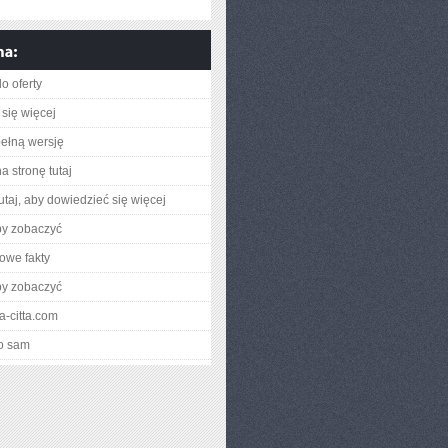
o oferty
się więcej
ełną wersję
a stronę tutaj
utaj, aby dowiedzieć się więcej
by zobaczyć
owe fakty
by zobaczyć
lia-citta.com
o sam