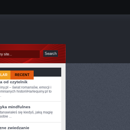
ULAR
RECENT
a od czytelnik
iny.pl – świat romansów, emocji i
mnianych historiiHarlequiny.pl to
.
tyka mindfulnes
anawiałeś‍ się kiedyś,‍ jaką magię
sobie ...
zne zwiedzanie