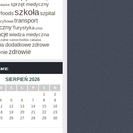
sprzęt medyczny
iejskie
szkoła
rfoods
szpital
transport
 cyfrowa
iczny
Turystyka
urlop
cje
wiedza medyczna
zalnie samochodów
zabawa
cia dodatkowe
zdrowe
zdrowie
enie
SIERPIEŃ 2026
W
Ś
C
P
S
N
1
2
4
5
6
7
8
9
11
12
13
14
15
16
18
19
20
21
22
23
25
26
27
28
29
30