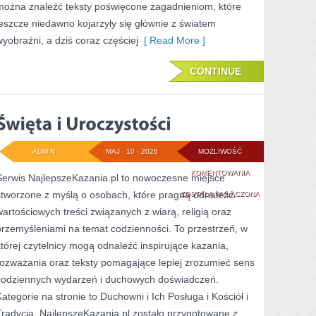
można znaleźć teksty poświęcone zagadnieniom, które
jeszcze niedawno kojarzyły się głównie z światem
wyobraźni, a dziś coraz częściej
[ Read More ]
CONTINUE
ADMIN
MAJ - 10 - 2026
MOŻLIWOŚĆ
ŚWIĘTA
KOMENTOWANIA
Serwis NajlepszeKazania.pl to nowoczesne miejsce
stworzone z myślą o osobach, które pragną odnaleźć
I
ZOSTAŁA WYŁĄCZONA
wartościowych treści związanych z wiarą, religią oraz
UROCZYSTOŚCI
przemyśleniami na temat codzienności. To przestrzeń, w
której czytelnicy mogą odnaleźć inspirujące kazania,
rozważania oraz teksty pomagające lepiej zrozumieć sens
codziennych wydarzeń i duchowych doświadczeń.
Kategorie na stronie to Duchowni i Ich Posługa i Kościół i
Tradycja. NajlepszeKazania.pl zostało przygotowane z