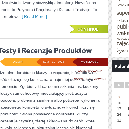
gdzie światło tworzy niezwykłą atmosferę. Nowości na
rowery m
stronie to Przyroda i Krajobrazy i Kultura i Tradycje. To
supe
internetowe
[ Read More ]
sztuka
publ
CONTINUE
waka
wypożyc
zaję
żywi
ADMIN
MAJ - 21 - 2026
MOŻLIWOŚĆ
TESTY
KOMENTOWANIA
Rzetelne dorabianie kluczy to wsparcie, która dla wielu
osób okazuje się konieczna w najmniej oczekiwanym
I
ZOSTAŁA WYŁĄCZONA
P
momencie. Zgubiony klucz do mieszkania, uszkodzony
RECENZJE
kluczyk samochodowy, niedziałający pilot, zużyta
PRODUKTÓW
3
obudowa, problem z zamkiem albo potrzeba wykonania
10
zapasowego kompletu to sytuacje, w których liczy się
17
sprawność. Strona poświęcona dorabianiu kluczy
24
31
prezentuje czytelną ofertę skierowaną do osób, które
szukają solidnego punktu zajmującego się kluczami,