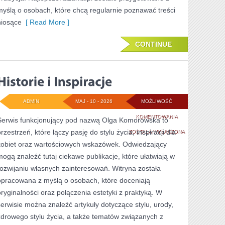
myślą o osobach, które chcą regularnie poznawać treści
niosące
[ Read More ]
CONTINUE
ADMIN
MAJ - 10 - 2026
MOŻLIWOŚĆ
HISTORIE
KOMENTOWANIA
Serwis funkcjonujący pod nazwą Olga Komorowska to
rzestrzeń, które łączy pasję do stylu życia, inspiracji dla
I
ZOSTAŁA WYŁĄCZONA
kobiet oraz wartościowych wskazówek. Odwiedzający
INSPIRACJE
mogą znaleźć tutaj ciekawe publikacje, które ułatwiają w
rozwijaniu własnych zainteresowań. Witryna została
opracowana z myślą o osobach, które doceniają
oryginalności oraz połączenia estetyki z praktyką. W
serwisie można znaleźć artykuły dotyczące stylu, urody,
zdrowego stylu życia, a także tematów związanych z