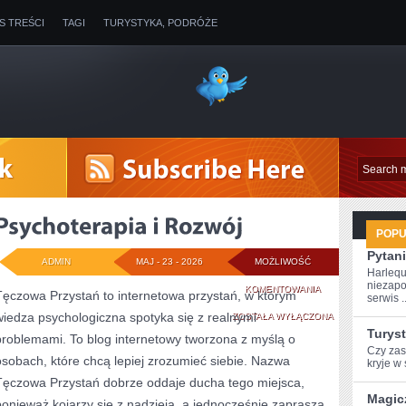
IS TREŚCI
TAGI
TURYSTYKA, PODRÓŻE
POP
Pytani
ADMIN
MAJ - 23 - 2026
MOŻLIWOŚĆ
Harlequ
niezapo
PSYCHOTERAPIA
KOMENTOWANIA
Tęczowa Przystań to internetowa przystań, w którym
serwis ..
wiedza psychologiczna spotyka się z realnymi
I
ZOSTAŁA WYŁĄCZONA
Turys
problemami. To blog internetowy tworzona z myślą o
ROZWÓJ
Czy zast
osobach, które chcą lepiej zrozumieć siebie. Nazwa
⁤kryje w 
Tęczowa Przystań dobrze oddaje ducha tego miejsca,
Magic
ponieważ kojarzy się z nadzieją, a jednocześnie zaprasza