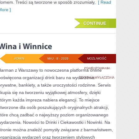
domem. Treści są tworzone w sposób zrozumiały,
[ Read
More ]
CONTINUE
ADMIN
MAJ - 8 - 2026
MOŻLIWOŚĆ
WINA
KOMENTOWANIA
Barman z Warszawy to nowoczesna platforma online
poświęcona organizacji drink baru na wydarzenia
I
ZOSTAŁA WYŁĄCZONA
prywatne, bankiety, a także uroczystości rodzinne. Serwis
WINNICE
skupia się na tworzeniu wyjątkowej atmosfery, dzięki
którym każda impreza nabiera elegancji. To miejsce
stworzone dla osób poszukujących oryginalnych atrakcji,
które chcą zadbać o najwyższy poziom organizowanego
wydarzenia. Nowości to Drinki i Ciekawostki i Nowinki. Na
stronie można znaleźć pomysły związane z barmaństwem,
organizacją wydarzeń oraz tworzeniem stylowych