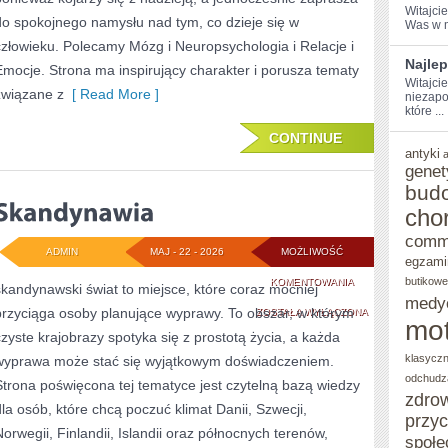
Witajci
do spokojnego namysłu nad tym, co dzieje się w
Was w m
człowieku. Polecamy Mózg i Neuropsychologia i Relacje i
Najlep
Emocje. Strona ma inspirujący charakter i porusza tematy
Witajci
związane z
[ Read More ]
niezapo
które ...
CONTINUE
antyki
genet
bud
cho
comm
ADMIN
MAJ - 22 - 2026
MOŻLIWOŚĆ
egzami
SKANDYNAWIA
butikowe
KOMENTOWANIA
skandynawski świat to miejsce, które coraz mocniej
medy
przyciąga osoby planujące wyprawy. To obszar, w którym
ZOSTAŁA WYŁĄCZONA
mot
czyste krajobrazy spotyka się z prostotą życia, a każda
klasycz
wyprawa może stać się wyjątkowym doświadczeniem.
odchudz
Strona poświęcona tej tematyce jest czytelną bazą wiedzy
zdro
dla osób, które chcą poczuć klimat Danii, Szwecji,
przy
Norwegii, Finlandii, Islandii oraz północnych terenów,
społe