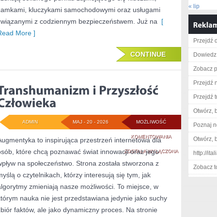
« lip
zamkami, kluczykami samochodowymi oraz usługami
związanymi z codziennym bezpieczeństwem. Już na
[
Read More ]
Przejdź d
CONTINUE
Dowiedz 
Zobacz p
Przejdź n
Przejdź t
Otwórz, 
ADMIN
MAJ - 20 - 2026
MOŻLIWOŚĆ
Poznaj n
TRANSHUMANIZM
KOMENTOWANIA
Otwórz, 
Augmentyka to inspirująca przestrzeń internetowa dla
osób, które chcą poznawać świat innowacji oraz jego
I
ZOSTAŁA WYŁĄCZONA
http://ita
wpływ na społeczeństwo. Strona została stworzona z
PRZYSZŁOŚĆ
Zobacz t
myślą o czytelnikach, którzy interesują się tym, jak
CZŁOWIEKA
algorytmy zmieniają nasze możliwości. To miejsce, w
którym nauka nie jest przedstawiana jedynie jako suchy
zbiór faktów, ale jako dynamiczny proces. Na stronie