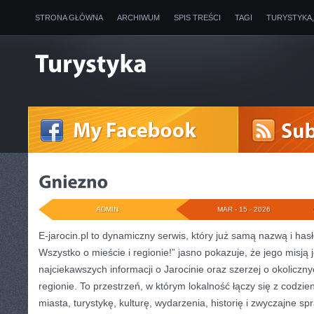
STRONA GŁÓWNA
ARCHIWUM
SPIS TREŚCI
TAGI
TURYSTYKA
ADMIN
MAR - 15 - 2026
E-jarocin.pl to dynamiczny serwis, który już samą nazwą i hasł
Wszystko o mieście i regionie!” jasno pokazuje, że jego misją 
najciekawszych informacji o Jarocinie oraz szerzej o okoliczn
regionie. To przestrzeń, w którym lokalność łączy się z codzi
miasta, turystykę, kulturę, wydarzenia, historię i zwyczajne 