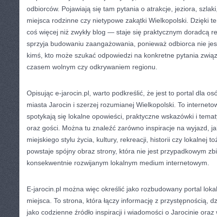
odbiorców. Pojawiają się tam pytania o atrakcje, jeziora, szlak
miejsca rodzinne czy nietypowe zakątki Wielkopolski. Dzięki t
coś więcej niż zwykły blog — staje się praktycznym doradcą re
sprzyja budowaniu zaangażowania, ponieważ odbiorca nie jest
kimś, kto może szukać odpowiedzi na konkretne pytania zwią
czasem wolnym czy odkrywaniem regionu.
Opisując e-jarocin.pl, warto podkreślić, że jest to portal dla os
miasta Jarocin i szerzej rozumianej Wielkopolski. To internet
spotykają się lokalne opowieści, praktyczne wskazówki i tem
oraz gości. Można tu znaleźć zarówno inspiracje na wyjazd, jak
miejskiego stylu życia, kultury, rekreacji, historii czy lokalnej 
powstaje spójny obraz strony, która nie jest przypadkowym zb
konsekwentnie rozwijanym lokalnym medium internetowym.
E-jarocin.pl można więc określić jako rozbudowany portal lokaln
miejsca. To strona, która łączy informację z przystępnością, 
jako codzienne źródło inspiracji i wiadomości o Jarocinie oraz