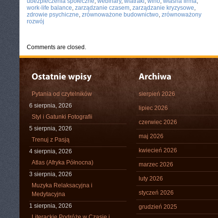
ubezpieczenia społeczne
,
webinary
,
wiatraki
,
wino
,
własna firma
,
work-life balance
,
zarządzanie czasem
,
zarządzanie kryzysowe
,
zdrowie psychiczne
,
zrównoważone budownictwo
,
zrównoważony
rozwój
Comments are closed.
Pytania od czytelników
sierpień 2026
6 sierpnia, 2026
lipiec 2026
Styl i Gatunki Fotografii
czerwiec 2026
5 sierpnia, 2026
maj 2026
Trenuj z Pasją
kwiecień 2026
4 sierpnia, 2026
Atlas (Afryka Północna)
marzec 2026
3 sierpnia, 2026
luty 2026
Muzyka Relaksacyjna i
styczeń 2026
Medytacyjna
1 sierpnia, 2026
grudzień 2025
Literackie Podróże w Czasie i