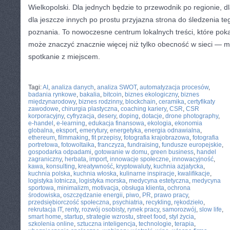
Wielkopolski. Dla jednych będzie to przewodnik po regionie, 
dla jeszcze innych po prostu przyjazna strona do śledzenia teg
poznania. To nowoczesne centrum lokalnych treści, które poka
może znaczyć znacznie więcej niż tylko obecność w sieci —
spotkanie z miejscem.
CATEGORIES:
TURYSTYKA, PODRÓŻE
Tagi:
AI
,
analiza danych
,
analiza SWOT
,
automatyzacja procesów
,
badania rynkowe
,
bakalia
,
bitcoin
,
biznes ekologiczny
,
biznes
międzynarodowy
,
biznes rodzinny
,
blockchain
,
ceramika
,
certyfikaty
zawodowe
,
chirurgia plastyczna
,
coaching kariery
,
CSR
,
CSR
korporacyjny
,
cyfryzacja
,
desery
,
doping
,
dotacje
,
drone photography
,
e-handel
,
e-learning
,
edukacja finansowa
,
ekologia
,
ekonomia
globalna
,
eksport
,
emerytury
,
energetyka
,
energia odnawialna
,
ethereum
,
filmmaking
,
fit przepisy
,
fotografia krajobrazowa
,
fotografia
portretowa
,
fotowoltaika
,
franczyza
,
fundraising
,
fundusze europejskie
,
gospodarka odpadami
,
gotowanie w domu
,
green business
,
handel
zagraniczny
,
herbata
,
import
,
innowacje społeczne
,
innowacyjność
,
kawa
,
konsulting
,
kreatywność
,
kryptowaluty
,
kuchnia azjatycka
,
kuchnia polska
,
kuchnia włoska
,
kulinarne inspiracje
,
kwalifikacje
,
logistyka lotnicza
,
logistyka morska
,
medycyna estetyczna
,
medycyna
sportowa
,
minimalizm
,
motivacja
,
obsługa klienta
,
ochrona
środowiska
,
oszczędzanie energii
,
piwo
,
PR
,
prawo pracy
,
przedsiębiorczość społeczna
,
psychiatria
,
recykling
,
rękodzieło
,
rekrutacja IT
,
renty
,
rozwój osobisty
,
rynek pracy
,
samorozwój
,
slow life
,
smart home
,
startup
,
strategie wzrostu
,
street food
,
styl życia
,
szkolenia online
,
sztuczna inteligencja
,
technologie
,
terapia
,