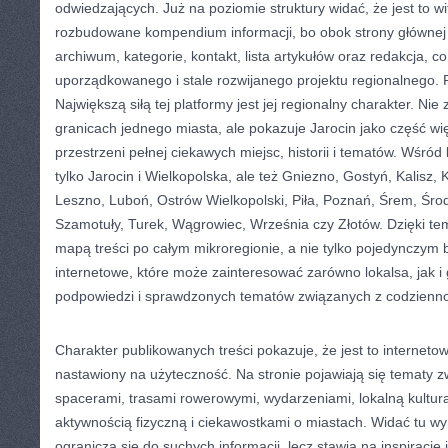
odwiedzających. Już na poziomie struktury widać, że jest to 
rozbudowane kompendium informacji, bo obok strony głównej 
archiwum, kategorie, kontakt, lista artykułów oraz redakcja, 
uporządkowanego i stale rozwijanego projektu regionalnego.
Największą siłą tej platformy jest jej regionalny charakter. Ni
granicach jednego miasta, ale pokazuje Jarocin jako część więk
przestrzeni pełnej ciekawych miejsc, historii i tematów. Wśród 
tylko Jarocin i Wielkopolska, ale też Gniezno, Gostyń, Kalisz, 
Leszno, Luboń, Ostrów Wielkopolski, Piła, Poznań, Śrem, Śro
Szamotuły, Turek, Wągrowiec, Września czy Złotów. Dzięki temu
mapą treści po całym mikroregionie, a nie tylko pojedynczym
internetowe, które może zainteresować zarówno lokalsa, jak i g
podpowiedzi i sprawdzonych tematów związanych z codzienno
Charakter publikowanych treści pokazuje, że jest to interneto
nastawiony na użyteczność. Na stronie pojawiają się tematy 
spacerami, trasami rowerowymi, wydarzeniami, lokalną kulturą, 
aktywnością fizyczną i ciekawostkami o miastach. Widać tu wyra
ogranicza się do suchych informacji, lecz stawia na inspirację