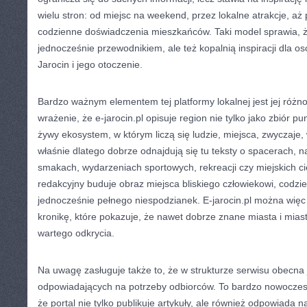
wielu stron: od miejsc na weekend, przez lokalne atrakcje, aż 
codzienne doświadczenia mieszkańców. Taki model sprawia, że
jednocześnie przewodnikiem, ale też kopalnią inspiracji dla os
Jarocin i jego otoczenie.
Bardzo ważnym elementem tej platformy lokalnej jest jej róż
wrażenie, że e-jarocin.pl opisuje region nie tylko jako zbiór p
żywy ekosystem, w którym liczą się ludzie, miejsca, zwyczaje,
właśnie dlatego dobrze odnajdują się tu teksty o spacerach, n
smakach, wydarzeniach sportowych, rekreacji czy miejskich c
redakcyjny buduje obraz miejsca bliskiego człowiekowi, codzi
jednocześnie pełnego niespodzianek. E-jarocin.pl można więc
kronikę, które pokazuje, że nawet dobrze znane miasta i mias
wartego odkrycia.
Na uwagę zasługuje także to, że w strukturze serwisu obecna j
odpowiadających na potrzeby odbiorców. To bardzo nowoczes
że portal nie tylko publikuje artykuły, ale również odpowiada 