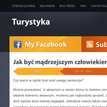
STRONA GŁÓWNA
ARCHIWUM
SPIS TREŚCI
TAGI
TURYSTYKA
ADMIN
LIS - 17 - 2025
Czy warto w ogóle brać pod uwagę sentencje?
Można powiedzieć, iż akwarium w swoim domu to świetne rozw
właśnie ładnemu akwarium, możemy jak najbardziej sprawić, 
dom będzie dużo ładniej wyglądał. Jednakże należy także zwr
powoduje, że nareszcie mamy interesujące zajęcie. W końcu t