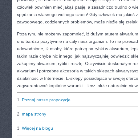
człowiek powinien mieć jakąś pasję, a zasadniczo trudno o wi
spędzania własnego wolnego czasu! Gdy człowiek ma jakieś za
zawodowego, codziennych problemów, może nieźle się zrela
Poza tym, nie możemy zapomnieć, iż dużym atutem akwarium j
ono bardzo pozytywnie na cały nasz organizm. To nie przesa
udowodnione, iż osoby, które patrzą na rybki w akwarium, lepi
takim razie chyba nic innego, jak najzwyczajniej odwiedzić sk
zakupimy akwarium, rybki i resztę. Oczywiście doskonałym roz
akwarium i potrzebne akcesoria w takich sklepach akwarysty
działalność w Internecie. E-sklepy posiadające w swojej ofercie
zagwarantować kapitalne warunki – lecz także naturalnie nie
1.
Poznaj nasze propozycje
2.
mapa strony
3.
Więcej na blogu