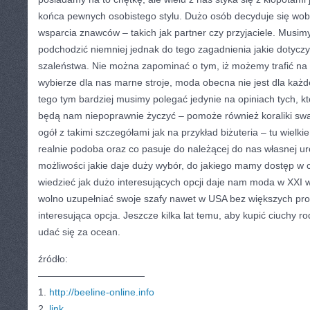
końca pewnych osobistego stylu. Dużo osób decyduje się wob
wsparcia znawców – takich jak partner czy przyjaciele. Musim
podchodzić niemniej jednak do tego zagadnienia jakie dotyc
szaleństwa. Nie można zapominać o tym, iż możemy trafić na
wybierze dla nas marne stroje, moda obecna nie jest dla każ
tego tym bardziej musimy polegać jedynie na opiniach tych, kt
będą nam niepoprawnie życzyć – pomoże również koraliki swar
ogół z takimi szczegółami jak na przykład biżuteria – tu wielk
realnie podoba oraz co pasuje do należącej do nas własnej ur
możliwości jakie daje duży wybór, do jakiego mamy dostęp w c
wiedzieć jak dużo interesujących opcji daje nam moda w XXI w
wolno uzupełniać swoje szafy nawet w USA bez większych pr
interesująca opcja. Jeszcze kilka lat temu, aby kupić ciuchy
udać się za ocean.
źródło:
———————————
1.
http://beeline-online.info
2.
link