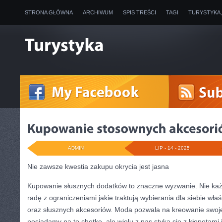
STRONA GŁÓWNA
ARCHIWUM
SPIS TREŚCI
TAGI
TURYSTYKA
ADMIN
LIP - 14 - 2025
Nie zawsze kwestia zakupu okrycia jest jasna
Kupowanie słusznych dodatków to znaczne wyzwanie. Nie każ
radę z ograniczeniami jakie traktują wybierania dla siebie właś
oraz słusznych akcesoriów. Moda pozwala na kreowanie swoje
posiadamy na to chętkę, ale wielu z nas styka się z kłopotami 