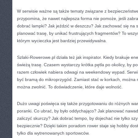
W serwisie ważne są także tematy związane z bezpieczeństw
przypomina, że nawet najlepsza forma nie pomoże, jeśli zabrak
dobrać lampki? Jak jeździć w deszczu? Jak zachować się na 
planować trasę, by unikać frustrujących fragmentów? To wszys
którym wycieczka jest bardziej przewidywalna.
Szlaki-Rowerowe.pl działa też jak inspirator. Kiedy brakuje ene
świeżą trasę. Czasem wystarczy krótka pętla po okolicy, by po
razem człowiek nabiera odwagi na weekendowy wypad. Serwi
być bramą do mikroprzygód. Zamiast stać w korkach, można mi
można zwolnić. To doświadczenie, które daje wolność.
Dużo uwagi poświęca się także przygotowaniu do różnych wa
poranki. Co ubrać, by było oddychająco? Jak planować nawadni
zaliczyć skurczy? Jak dobrać tempo, by dojechać nie tylko sz
bezpiecznie? Dzięki takim poradom rower staje się hobby dos
tylko dla wytrenowanych sportowców.