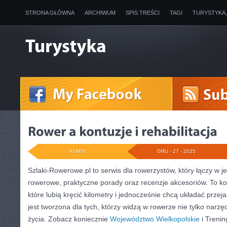
STRONA GŁÓWNA
ARCHIWUM
SPIS TREŚCI
TAGI
TURYSTYKA
ADMIN
GRU - 27 - 2025
Szlaki-Rowerowe.pl to serwis dla rowerzystów, który łączy w j
rowerowe, praktyczne porady oraz recenzje akcesoriów. To k
które lubią kręcić kilometry i jednocześnie chcą układać przej
jest tworzona dla tych, którzy widzą w rowerze nie tylko narzędz
życia. Zobacz koniecznie
Województwo Wielkopolskie
i Trenin