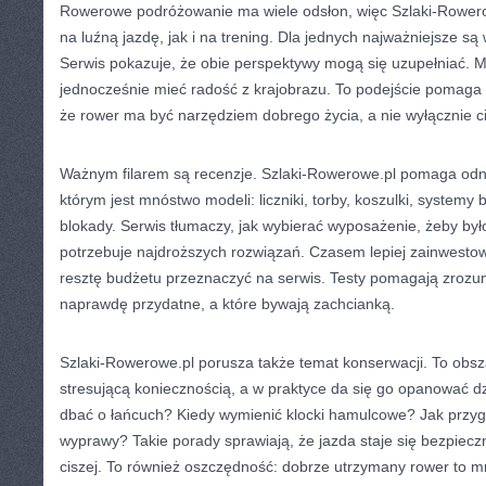
Rowerowe podróżowanie ma wiele odsłon, więc Szlaki-Rowero
na luźną jazdę, jak i na trening. Dla jednych najważniejsze są 
Serwis pokazuje, że obie perspektywy mogą się uzupełniać. M
jednocześnie mieć radość z krajobrazu. To podejście pomaga u
że rower ma być narzędziem dobrego życia, a nie wyłącznie c
Ważnym filarem są recenzje. Szlaki-Rowerowe.pl pomaga odna
którym jest mnóstwo modeli: liczniki, torby, koszulki, systemy
blokady. Serwis tłumaczy, jak wybierać wyposażenie, żeby był
potrzebuje najdroższych rozwiązań. Czasem lepiej zainwesto
resztę budżetu przeznaczyć na serwis. Testy pomagają zrozum
naprawdę przydatne, a które bywają zachcianką.
Szlaki-Rowerowe.pl porusza także temat konserwacji. To obszar
stresującą koniecznością, a w praktyce da się go opanować d
dbać o łańcuch? Kiedy wymienić klocki hamulcowe? Jak przyg
wyprawy? Takie porady sprawiają, że jazda staje się bezpieczn
ciszej. To również oszczędność: dobrze utrzymany rower to mn