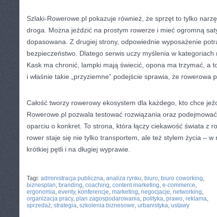
Szlaki-Rowerowe.pl pokazuje również, że sprzęt to tylko narzę
droga. Można jeździć na prostym rowerze i mieć ogromną satysf
dopasowana. Z drugiej strony, odpowiednie wyposażenie potra
bezpieczeństwo. Dlatego serwis uczy myślenia w kategoriach
Kask ma chronić, lampki mają świecić, opona ma trzymać, a to
i właśnie takie „przyziemne” podejście sprawia, że rowerowa p
Całość tworzy rowerowy ekosystem dla każdego, kto chce jeździć
Rowerowe.pl pozwala testować rozwiązania oraz podejmować
oparciu o konkret. To strona, która łączy ciekawość świata z 
rower staje się nie tylko transportem, ale też stylem życia – w 
krótkiej pętli i na długiej wyprawie.
CATEGORIES:
TURYSTYKA, PODRÓŻE
Tagi:
administracja publiczna
,
analiza rynku
,
biuro
,
biuro coworking
,
biznesplan
,
branding
,
coaching
,
content marketing
,
e-commerce
,
ergonomia
,
eventy
,
konferencje
,
marketing
,
negocjacje
,
networking
,
organizacja pracy
,
plan zagospodarowania
,
polityka
,
prawo
,
reklama
,
sprzedaż
,
strategia
,
szkolenia biznesowe
,
urbanistyka
,
ustawy