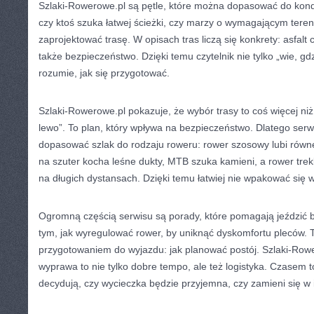
Szlaki-Rowerowe.pl są pętle, które można dopasować do kondy
czy ktoś szuka łatwej ścieżki, czy marzy o wymagającym tere
zaprojektować trasę. W opisach tras liczą się konkrety: asfalt c
także bezpieczeństwo. Dzięki temu czytelnik nie tylko „wie, gdz
rozumie, jak się przygotować.
Szlaki-Rowerowe.pl pokazuje, że wybór trasy to coś więcej ni
lewo”. To plan, który wpływa na bezpieczeństwo. Dlatego serw
dopasować szlak do rodzaju roweru: rower szosowy lubi równe
na szuter kocha leśne dukty, MTB szuka kamieni, a rower trekk
na długich dystansach. Dzięki temu łatwiej nie wpakować się w
Ogromną częścią serwisu są porady, które pomagają jeździć b
tym, jak wyregulować rower, by uniknąć dyskomfortu pleców. 
przygotowaniem do wyjazdu: jak planować postój. Szlaki-Row
wyprawa to nie tylko dobre tempo, ale też logistyka. Czasem 
decydują, czy wycieczka będzie przyjemna, czy zamieni się w 