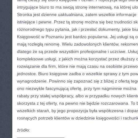
intrygujące biuro to ma swoją stronę internetową, na której ul
Stronka jest dzienne uaktualniana, zatem wszelkie informacje n
istniejące i pewne. Przez tą stronę można się bez trudności 
różnorodnego typu pytania, jak i przesłać dokumenty, jakie b
Księgowość w Poznaniu jest bardzo popularna. Jej usługi są c
mają rozległą renomę. Wielu zadowolonych klientów, rekomend
dlatego że są przede wszystkim profesjonalne i uczciwe. Usług
kompleksowe usługi, z jakich można korzystać przez dłuższy 
rozwiązanie dla firm, które nie mają czasu na osobiste przew
jednostce. Biuro księgowe zadba o wszelkie sprawy z tym powi
wynagrodzenie. Powinno się zapoznać się z bliżej z ofertą te
ono niezwykle fascynującą ofertę, przy tym nagminnie można li
rabaty przy stałej współpracy, albo w przypadku nowych klient
skorzysta z tej oferty, na pewno nie będzie rozczarowana. To
wszelkich starań, by jego propozycja była współczesna i dop
rosnących potrzeb klientów w dziedzinie księgowości i rachun
źródło:
———————————