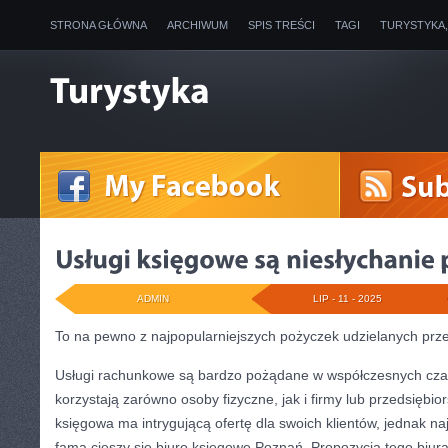
STRONA GŁÓWNA
ARCHIWUM
SPIS TREŚCI
TAGI
TURYSTYKA
ADMIN
LIP - 11 - 2025
To na pewno z najpopularniejszych pożyczek udzielanych przez
Usługi rachunkowe są bardzo pożądane w współczesnych czas
korzystają zarówno osoby fizyczne, jak i firmy lub przedsiębio
księgowa ma intrygującą ofertę dla swoich klientów, jednak n
famą cieszy się biuro księgowe Poznań. Propozycja tego biura